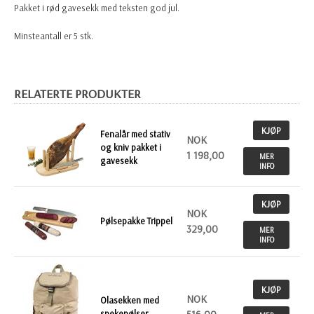
Pakket i rød gavesekk med teksten god jul.
Minsteantall er 5 stk.
RELATERTE PRODUKTER
KJØP
Fenalår med stativ
NOK
og kniv pakket i
1 198,00
MER
gavesekk
INFO
KJØP
NOK
Pølsepakke Trippel
329,00
MER
INFO
KJØP
NOK
Olasekken med
spekepølser