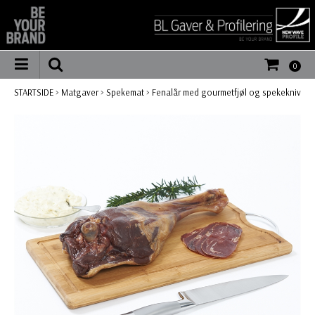
0
STARTSIDE
>
Matgaver
>
Spekemat
>
Fenalår med gourmetfjøl og spekekniv