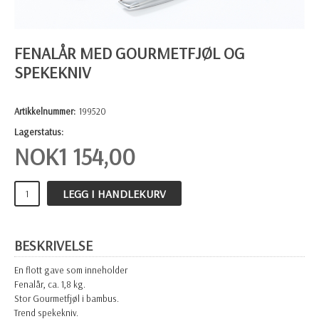
FENALÅR MED GOURMETFJØL OG
SPEKEKNIV
Artikkelnummer:
199520
Lagerstatus:
NOK
1 154,00
LEGG I HANDLEKURV
BESKRIVELSE
En flott gave som inneholder
Fenalår, ca. 1,8 kg.
Stor Gourmetfjøl i bambus.
Trend spekekniv.