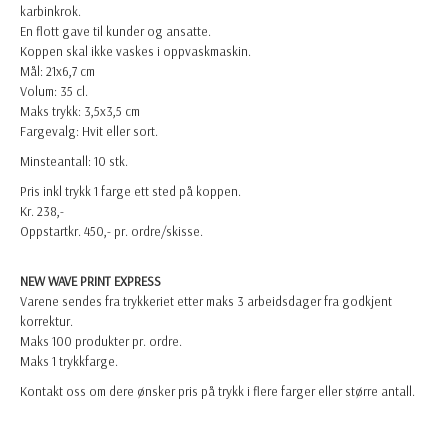
karbinkrok.
En flott gave til kunder og ansatte.
Koppen skal ikke vaskes i oppvaskmaskin.
Mål: 21x6,7 cm
Volum: 35 cl.
Maks trykk: 3,5x3,5 cm
Fargevalg: Hvit eller sort.
Minsteantall: 10 stk.
Pris inkl trykk 1 farge ett sted på koppen.
Kr. 238,-
Oppstartkr. 450,- pr. ordre/skisse.
NEW WAVE PRINT EXPRESS
Varene sendes fra trykkeriet etter maks 3 arbeidsdager fra godkjent
korrektur.
Maks 100 produkter pr. ordre.
Maks 1 trykkfarge.
Kontakt oss om dere ønsker pris på trykk i flere farger eller større antall.