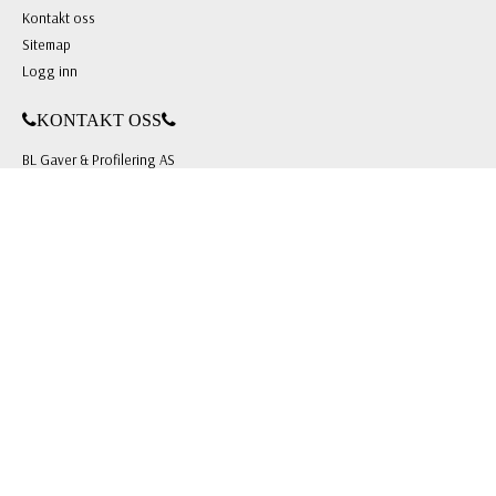
Kontakt oss
Sitemap
Logg inn
KONTAKT OSS
BL Gaver & Profilering AS
Grini Næringspark 8 B, 1361 Østerås
Org.nr: 981 703 146
Tlf: +47 22 51 66 00
E-post:
mail@blgp.no
FOLLOW US
Facebook