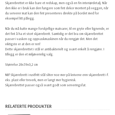
Skjærebrettet er ikke bare et redskap, men også en fin interiørdetalj. Når
den ikke er i bruk kan den fungere som fint dekor montert på veggen, når
du serverer mat kan den fint presenteres direkte på bordet med for
eksempel litt pålegg.
Når du må kutte mange forskjellige matvarer, til en gryte eller lignende, er
det fint å ha et stort skjærebrett. Samtidig er det bra om skjærebrettet
passer i vasken og oppvaskmaskinen når du rengjør det. Men det
viktigste er at den er ren!
Dette skjærebrettet i stål er antibakterielt og svært enkelt å rengjøre. I
tillegg er den et miljøvennlig valg.
Størrelse 28x39x0,2 cm
NB! Skjærebrett i rustfritt stål sliter noe mer på knivene enn skjærebrett i f.
eks. plast eller treverk, men er langt mer hygienisk.
Skjærebrettet passer også svært godt som serveringsfat.
RELATERTE PRODUKTER