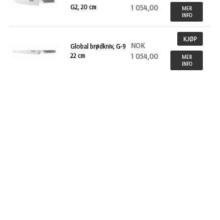
G2, 20 cm
1 054,00
MER
INFO
KJØP
NOK
Global brødkniv, G-9
22 cm
1 054,00
MER
INFO
Tilbake
INFO
STARTSIDE
Betalingsbetingelser
Kontakt oss