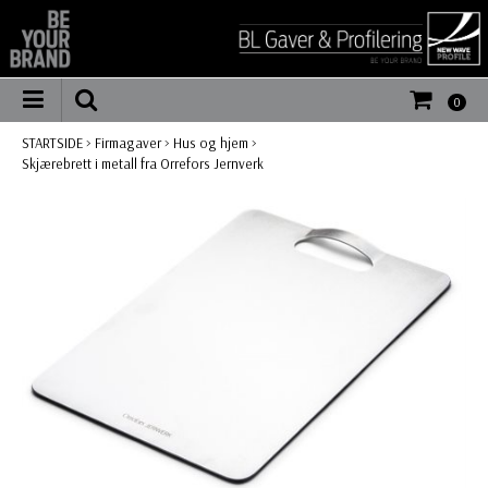
0
STARTSIDE
>
Firmagaver
>
Hus og hjem
>
Skjærebrett i metall fra Orrefors Jernverk