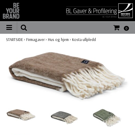
0
STARTSIDE
>
Firmagaver
>
Hus og hjem
>
Kosta ullpledd