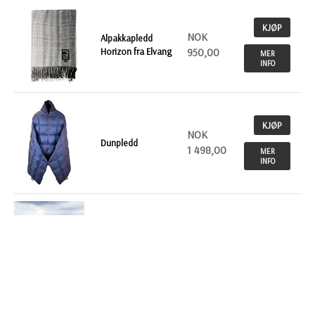
KJØP
NOK
Alpakkapledd
Horizon fra Elvang
950,00
MER
INFO
KJØP
NOK
Dunpledd
1 498,00
MER
INFO
KJØP
NOK
Dunpledd Out &
About by Norsk Dun
779,00
MER
INFO