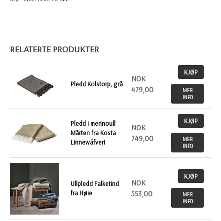
RELATERTE PRODUKTER
KJØP
NOK
Pledd Kolstorp, grå
479,00
MER
INFO
KJØP
Pledd i merinoull
NOK
Mårten fra Kosta
749,00
MER
Linnewäfveri
INFO
KJØP
NOK
Ullpledd Falketind
fra Høie
553,00
MER
INFO