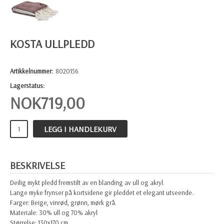
KOSTA ULLPLEDD
Artikkelnummer:
8020156
Lagerstatus:
NOK
719,00
LEGG I HANDLEKURV
BESKRIVELSE
Deilig mykt pledd fremstilt av en blanding av ull og akryl.
Lange myke frynser på kortsidene gir pleddet et elegant utseende.
Farger: Beige, vinrød, grønn, mørk grå.
Materiale: 30% ull og 70% akryl
Størrelse: 130x170 cm.