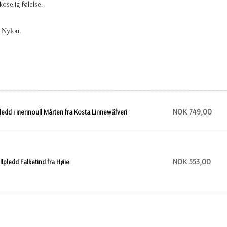
koselig følelse.
 Nylon.
NOK 749,00
ledd i merinoull Mårten fra Kosta Linnewäfveri
NOK 553,00
llpledd Falketind fra Høie