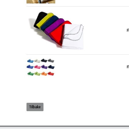
F
F
Tilbake