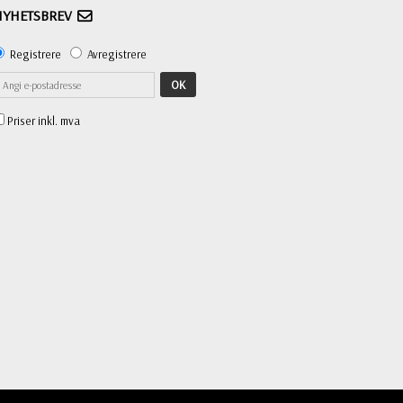
NYHETSBREV
Registrere
Avregistrere
OK
Priser inkl. mva