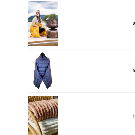
D
D
F