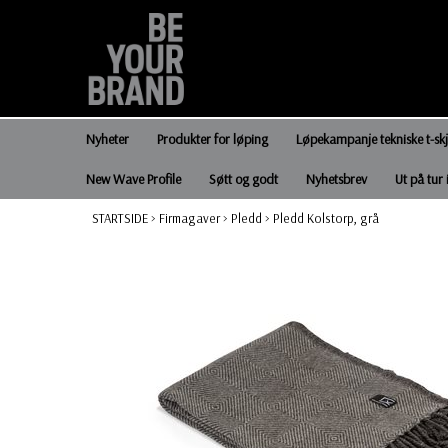
Nyheter
Produkter for løping
Løpekampanje tekniske t-sk
New Wave Profile
Søtt og godt
Nyhetsbrev
Ut på tur 
STARTSIDE
>
Firmagaver
>
Pledd
>
Pledd Kolstorp, grå