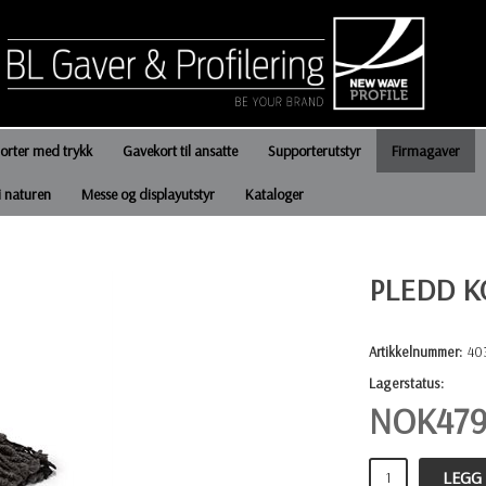
jorter med trykk
Gavekort til ansatte
Supporterutstyr
Firmagaver
i naturen
Messe og displayutstyr
Kataloger
PLEDD K
Artikkelnummer:
40
Lagerstatus:
NOK
479
LEGG