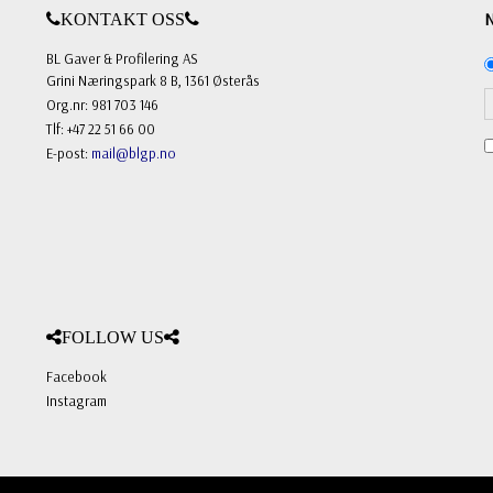
KONTAKT OSS
BL Gaver & Profilering AS
Grini Næringspark 8 B, 1361 Østerås
Org.nr: 981 703 146
Tlf: +47 22 51 66 00
E-post:
mail@blgp.no
FOLLOW US
Facebook
Instagram