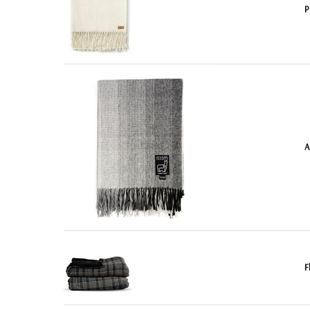
P
A
F