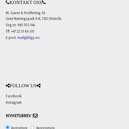
KONTAKT OSS
BL Gaver & Profilering AS
Grini Næringspark 8 B, 1361 Østerås
Org.nr: 981 703 146
Tlf: +47 22 51 66 00
E-post:
mail@blgp.no
FOLLOW US
Facebook
Instagram
NYHETSBREV
Registrere
Avregistrere