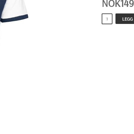
NOK
149
LEGG