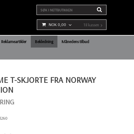
NOK 0,00
Til kassen
Reklameartikler
Bekledning
Månedens tilbud
E T-SKJORTE FRA NORWAY
ION
RING
3260