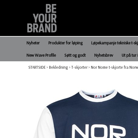
Nyheter
Produkter for løping
Løpekampanje tekniske t-sk
New Wave Profile
Søtt og godt
Nyhetsbrev
Ut på tur 
STARTSIDE
>
Bekledning
>
T-skjorter
>
Nor Nome t-skjorte fra Nor