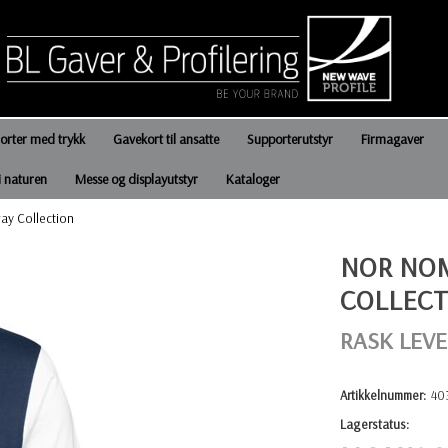
jorter med trykk
Gavekort til ansatte
Supporterutstyr
Firmagaver
i naturen
Messe og displayutstyr
Kataloger
way Collection
NOR NOM
COLLECT
RASK LEVE
Artikkelnummer:
40
Lagerstatus: