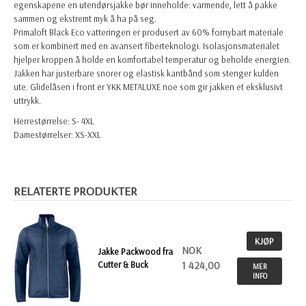
egenskapene en utendørsjakke bør inneholde: varmende, lett å pakke
sammen og ekstremt myk å ha på seg.
Primaloft Black Eco vatteringen er produsert av 60% fornybart materiale
som er kombinert med en avansert fiberteknologi. Isolasjonsmaterialet
hjelper kroppen å holde en komfortabel temperatur og beholde energien.
Jakken har justerbare snorer og elastisk kantbånd som stenger kulden
ute. Glidelåsen i front er YKK METALUXE noe som gir jakken et eksklusivt
uttrykk.
Herrestørrelse: S- 4XL
Damestørrelser: XS-XXL
RELATERTE PRODUKTER
KJØP
NOK
Jakke Packwood fra
Cutter & Buck
1 424,00
MER
INFO