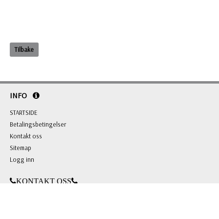
Tilbake
INFO
STARTSIDE
Betalingsbetingelser
Kontakt oss
Sitemap
Logg inn
KONTAKT OSS
BL Gaver & Profilering AS
Grini Næringspark 8 B, 1361 Østerås