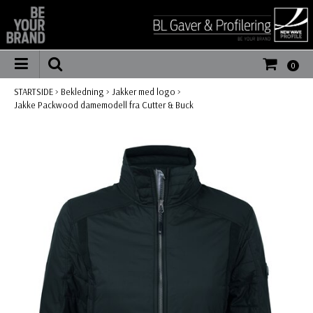
0
STARTSIDE
>
Bekledning
>
Jakker med logo
>
Jakke Packwood damemodell fra Cutter & Buck