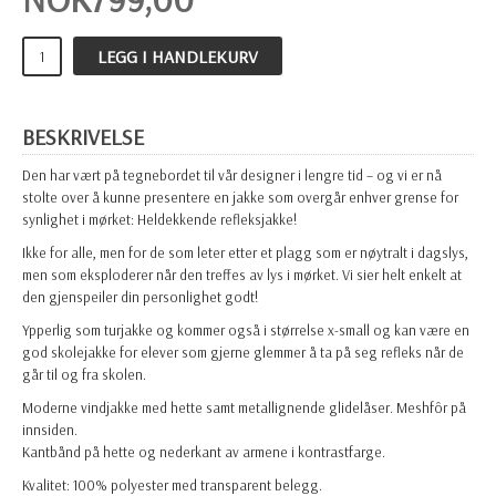
LEGG I HANDLEKURV
BESKRIVELSE
Den har vært på tegnebordet til vår designer i lengre tid – og vi er nå
stolte over å kunne presentere en jakke som overgår enhver grense for
synlighet i mørket: Heldekkende refleksjakke!
Ikke for alle, men for de som leter etter et plagg som er nøytralt i dagslys,
men som eksploderer når den treffes av lys i mørket. Vi sier helt enkelt at
den gjenspeiler din personlighet godt!
Ypperlig som turjakke og kommer også i størrelse x-small og kan være en
god skolejakke for elever som gjerne glemmer å ta på seg refleks når de
går til og fra skolen.
Moderne vindjakke med hette samt metallignende glidelåser. Meshfôr på
innsiden.
Kantbånd på hette og nederkant av armene i kontrastfarge.
Kvalitet: 100% polyester med transparent belegg.