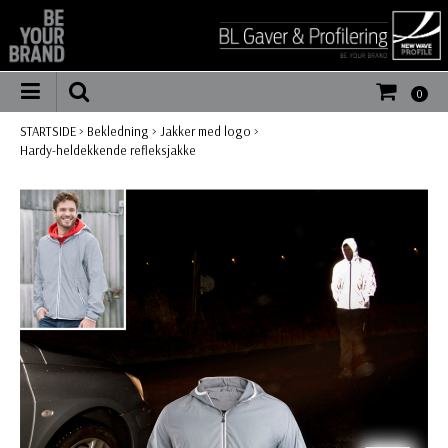
0
STARTSIDE
>
Bekledning
>
Jakker med logo
>
Hardy-heldekkende refleksjakke