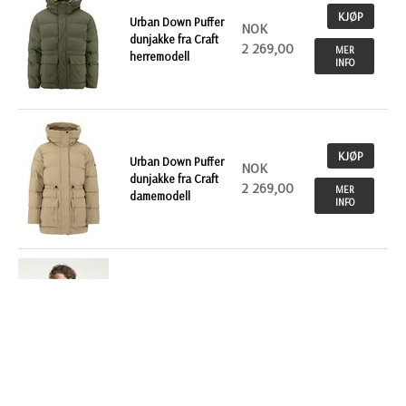
KJØP
Urban Down Puffer
NOK
dunjakke fra Craft
2 269,00
MER
herremodell
INFO
KJØP
Urban Down Puffer
NOK
dunjakke fra Craft
2 269,00
MER
damemodell
INFO
KJØP
NOK
Tenson Shibui
dunjakke herre
2 239,00
MER
INFO