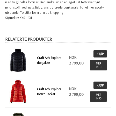
med to glidelås lommer. Den andre siden er laget i et tettvevet tynt
nylonstoff med metallisk glans og brede dunkanaler for et mer sporty
utseende. To stikk-lommer med knepping.
Størrelse: XXS - 4XL
RELATERTE PRODUKTER
KJØP
NOK
Craft Adv Explore
dunjakke
2 799,00
MER
INFO
KJØP
NOK
Craft Adv Explore
Down Jacket
2 799,00
MER
INFO