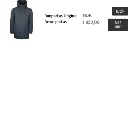
KJØP
NOK
Dunparkas Original
Down parkas
1 958,00
MER
INFO
KJØP
NOK
Craft dunjakke Light
down for damer
1 278,00
MER
INFO
KJØP
NOK
Superlight Hood
dunjakke
1 358,00
MER
INFO