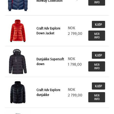
Norway Collection
INFO
KJØP
NOK
Craft Adv Explore
Down Jacket
2 799,00
MER
INFO
KJØP
NOK
Dunjakke Supersoft
down
1 798,00
MER
INFO
KJØP
NOK
Craft Adv Explore
dunjakke
2 799,00
MER
INFO