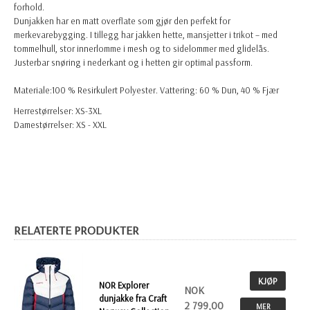
forhold.
Dunjakken har en matt overflate som gjør den perfekt for
merkevarebygging. I tillegg har jakken hette, mansjetter i trikot – med
tommelhull, stor innerlomme i mesh og to sidelommer med glidelås.
Justerbar snøring i nederkant og i hetten gir optimal passform.
Materiale:100 % Resirkulert Polyester. Vattering: 60 % Dun, 40 % Fjær
Herrestørrelser: XS-3XL
Damestørrelser: XS - XXL
RELATERTE PRODUKTER
KJØP
NOR Explorer
NOK
dunjakke fra Craft
2 799,00
MER