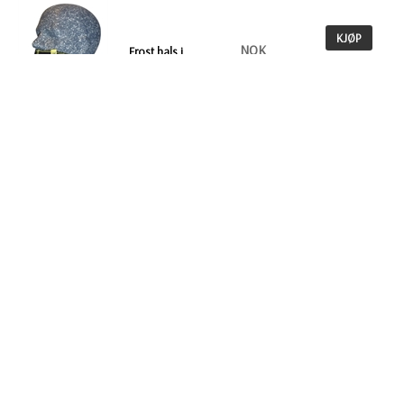
KJØP
NOK
Frost hals i
merinoull
261,00
MER
INFO
Tilbake
INFO
STARTSIDE
Betalingsbetingelser
Kontakt oss