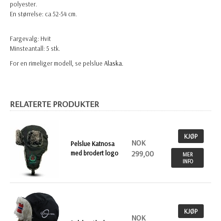
polyester.
En størrelse: ca 52-54 cm.
Fargevalg: Hvit
Minsteantall: 5 stk.
For en rimeliger modell, se pelslue
Alaska.
RELATERTE PRODUKTER
KJØP
NOK
Pelslue Katnosa
med brodert logo
299,00
MER
INFO
KJØP
NOK