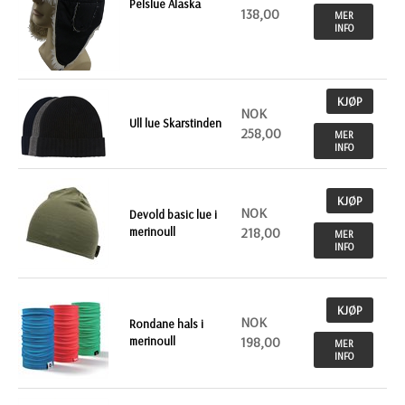
Pelslue Alaska
138,00
MER
INFO
KJØP
NOK
Ull lue Skarstinden
258,00
MER
INFO
KJØP
NOK
Devold basic lue i
merinoull
218,00
MER
INFO
KJØP
NOK
Rondane hals i
merinoull
198,00
MER
INFO