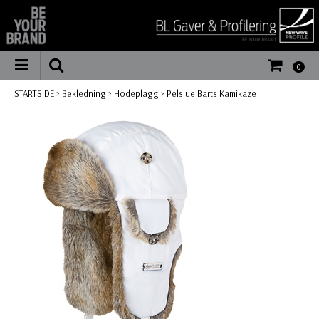
0
STARTSIDE
>
Bekledning
>
Hodeplagg
>
Pelslue Barts Kamikaze