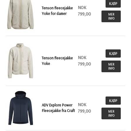
KJØP
NOK
Tenson fleecejakke
Yoke for damer
799,00
MER
INFO
KJØP
NOK
Tenson fleecejakke
Yoke
799,00
MER
INFO
KJØP
NOK
ADV Explore Power
Fleecejakke fra Craft
799,00
MER
INFO