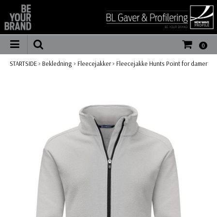
0
STARTSIDE
>
Bekledning
>
Fleecejakker
>
Fleecejakke Hunts Point for damer