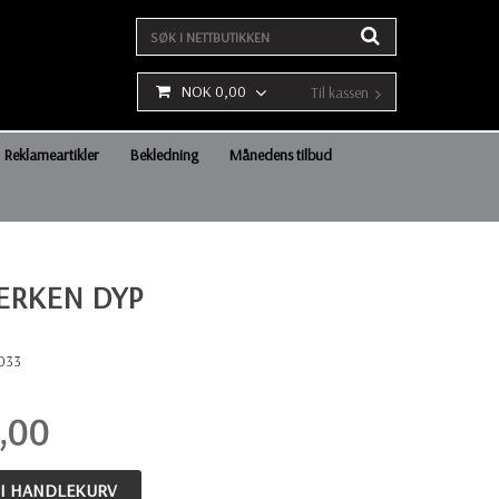
NOK 0,00
Til kassen
Reklameartikler
Bekledning
Månedens tilbud
ERKEN DYP
1033
,00
 I HANDLEKURV