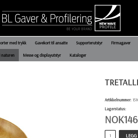
jorter med trykk
Gavekort til ansatte
Supporterutstyr
Firmagaver
i naturen
Messe og displayutstyr
Kataloger
TRETALL
Artikkelnummer:
15
Lagerstatus:
NOK
146
LEGG