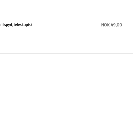
NOK 49,00
rillspyd, teleskopisk
NOK 409,00
tåltermos Thermos 1,0 liter light & Compact
NOK 549,00
tanley Legendary Classic 1 liter ståltermos