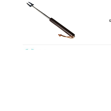
G
S
S