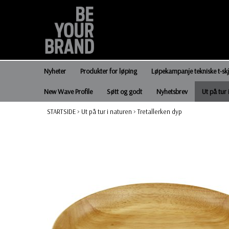
Nyheter
Produkter for løping
Løpekampanje tekniske t-sk
New Wave Profile
Søtt og godt
Nyhetsbrev
Ut på tur 
STARTSIDE
>
Ut på tur i naturen
>
Tretallerken dyp