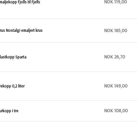
NOK 119,00
maljekopp Fjolls til Fjells
NOK 185,00
rus Nostalgi emaljert krus
NOK 26,70
lastkopp Sparta
NOK 149,00
rekopp 0,2 liter
NOK 108,00
urkopp i tre
NOK 131,00
urkoppen fra Øyo