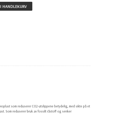
 I HANDLEKURV
ioplast som reduserer CO2-utslippene betydelig, med sikte på et
t. Som reduserer bruk av fossilt råstoff og senker