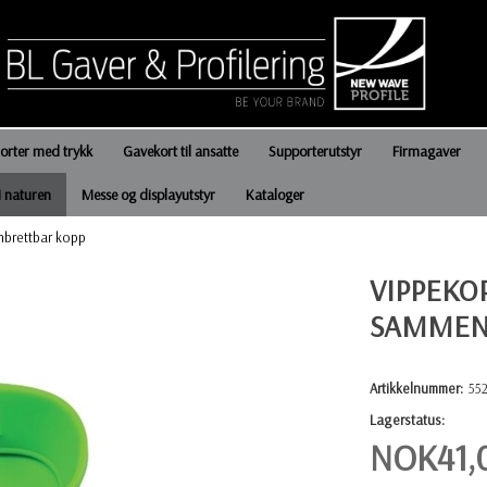
jorter med trykk
Gavekort til ansatte
Supporterutstyr
Firmagaver
i naturen
Messe og displayutstyr
Kataloger
brettbar kopp
VIPPEKO
SAMMEN
Artikkelnummer:
55
Lagerstatus:
NOK
41,