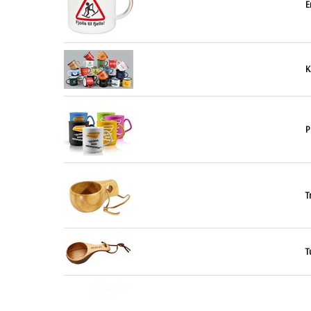
E
K
P
T
T
T