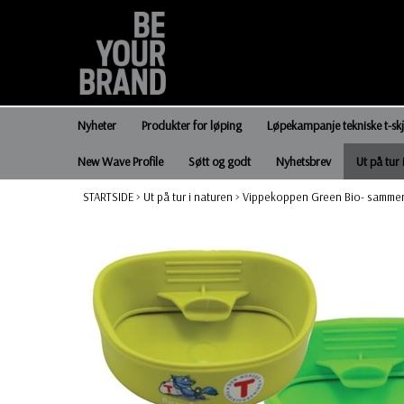
Nyheter
Produkter for løping
Løpekampanje tekniske t-sk
New Wave Profile
Søtt og godt
Nyhetsbrev
Ut på tur 
STARTSIDE
>
Ut på tur i naturen
>
Vippekoppen Green Bio- sammen