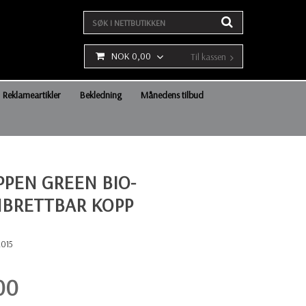
NOK 0,00
Til kassen
Reklameartikler
Bekledning
Månedens tilbud
PPEN GREEN BIO-
BRETTBAR KOPP
2015
00