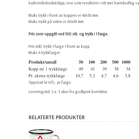
karbondioksidutslipp, noe som resulterer i ett mer bærekraftig 
Maks trykk i front av koppen er 48x18 mm.
Maks trykk på siden er 40x18 mm.
Pris over oppgitt ved 100 stk. og trykk i 1 farge.
Pris inkl. trykk 1 farge i front av kopp.
Maks 4 trykkfarger.
Produkt/antall
50
100
200
500
1000
Kopp m/ 1 trykkfarge
49
41
39
38
34
Pr. ekstra trykkfarge
10,7
5,2
4,7
4,6
3,8
Oppstart kr 675,- pr farge.
Leveringstid: Ca. 3 uker fra godkjent korrektur.
RELATERTE PRODUKTER