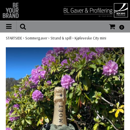
0
STARTSIDE
>
Sommergaver
>
Strand & spill
>
Kjøleveske City mini