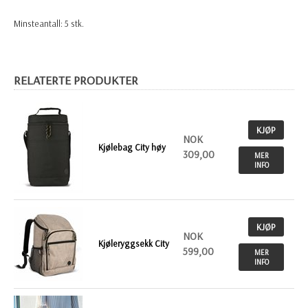
Minsteantall: 5 stk.
RELATERTE PRODUKTER
KJØP
NOK
Kjølebag City høy
309,00
MER
INFO
KJØP
NOK
Kjøleryggsekk City
599,00
MER
INFO