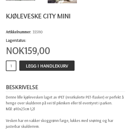
KJØLEVESKE CITY MINI
Artikkelnummer:
355110
Lagerstatus:
NOK
159,00
LEGG I HANDLEKURV
BESKRIVELSE
Denne lille kjølevesken laget av rPET (resirkulerte PET-flasker) er perfekt å
henge over skulderen på vei til pikniken eller til eventyret i parken.
Mål:
ø10x23cm 1,2l
Vesken har en vakker skoggrønn farge, lukkes med snøring og har
justerbar skulderrem.