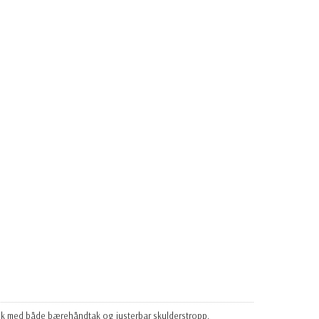
ktisk med både bærehåndtak og justerbar skulderstropp.