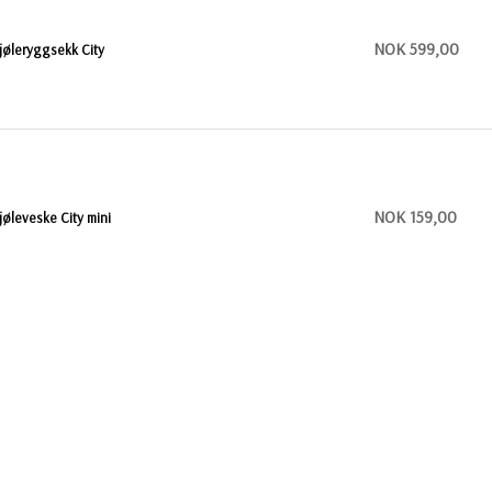
NOK 599,00
jøleryggsekk City
NOK 159,00
jøleveske City mini
NOK 599,00
jøleryggsekk City
NOK 369,00
jøle ryggsekk produsert av RPET