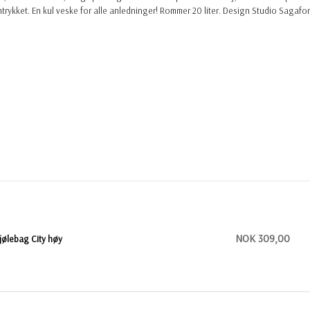
rykket. En kul veske for alle anledninger! Rommer 20 liter. Design Studio Sagafo
NOK 309,00
jølebag City høy