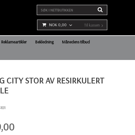
NOK 0,00
Til kassen
Reklameartikler
Bekledning
Månedens tilbud
G CITY STOR AV RESIRKULERT
LE
5101
9,00