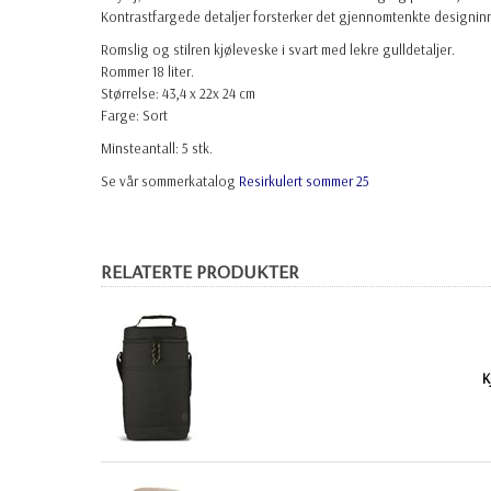
Kontrastfargede detaljer forsterker det gjennomtenkte designinnt
Romslig og stilren kjøleveske i svart med lekre gulldetaljer.
Rommer 18 liter.
Størrelse: 4
3,4 x 22x 24 cm
Farge: Sort
Minsteantall: 5 stk.
Se vår sommerkatalog
Resirkulert sommer 25
RELATERTE PRODUKTER
K