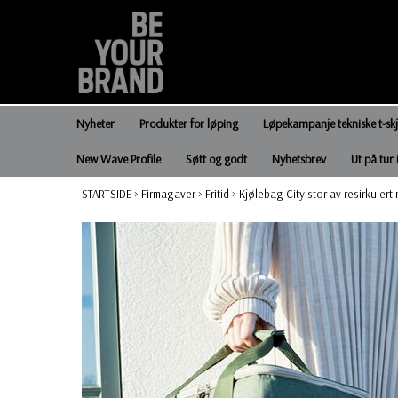
Nyheter
Produkter for løping
Løpekampanje tekniske t-sk
New Wave Profile
Søtt og godt
Nyhetsbrev
Ut på tur 
STARTSIDE
>
Firmagaver
>
Fritid
>
Kjølebag City stor av resirkulert