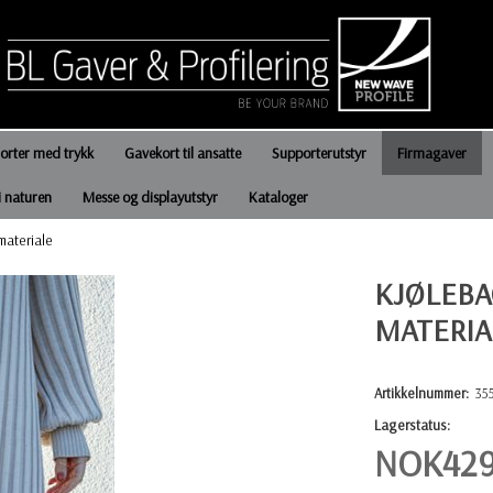
jorter med trykk
Gavekort til ansatte
Supporterutstyr
Firmagaver
i naturen
Messe og displayutstyr
Kataloger
 materiale
KJØLEBA
MATERIA
Artikkelnummer:
35
Lagerstatus:
NOK
42