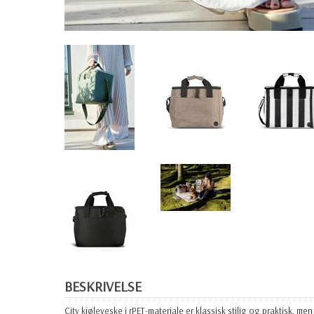
BESKRIVELSE
City kjøleveske i rPET-materiale er klassisk stilig og praktisk,