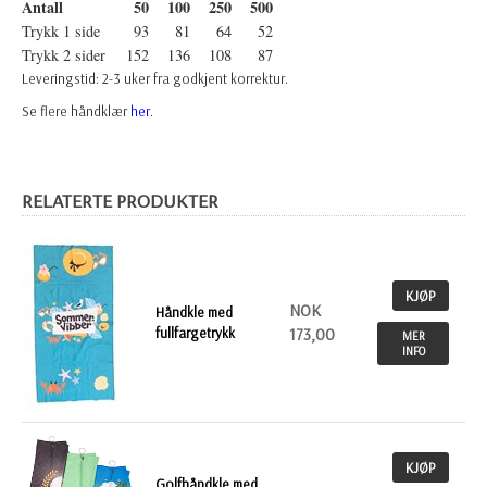
Antall
50
100
250
500
Trykk 1 side
93
81
64
52
Trykk 2 sider
152
136
108
87
Leveringstid: 2-3 uker fra godkjent korrektur.
Se flere håndklær
her.
RELATERTE PRODUKTER
KJØP
NOK
Håndkle med
fullfargetrykk
173,00
MER
INFO
KJØP
Golfhåndkle med