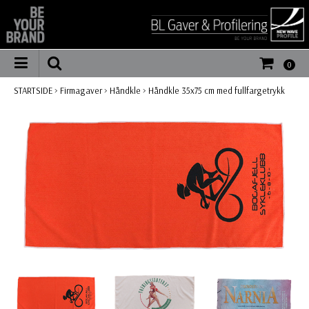
0
STARTSIDE
>
Firmagaver
>
Håndkle
>
Håndkle 35x75 cm med fullfargetrykk