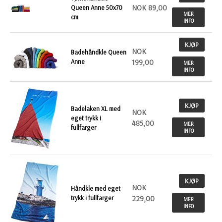
NOK 89,00
Queen Anne 50x70
MER
cm
INFO
KJØP
NOK
Badehåndkle Queen
Anne
199,00
MER
INFO
KJØP
Badelaken XL med
NOK
eget trykk i
485,00
MER
fullfarger
INFO
KJØP
NOK
Håndkle med eget
trykk i fullfarger
229,00
MER
INFO