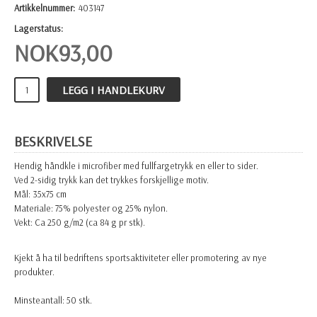
Artikkelnummer:
403147
Lagerstatus:
NOK
93,00
LEGG I HANDLEKURV
BESKRIVELSE
Hendig håndkle i microfiber med fullfargetrykk en eller to sider.
Ved 2-sidig trykk kan det trykkes forskjellige motiv.
Mål: 35x75 cm
Materiale: 75% polyester og 25% nylon.
Vekt: Ca 250 g/m2 (ca 84 g pr stk).
Kjekt å ha til bedriftens sportsaktiviteter eller promotering av nye
produkter.
Minsteantall: 50 stk.