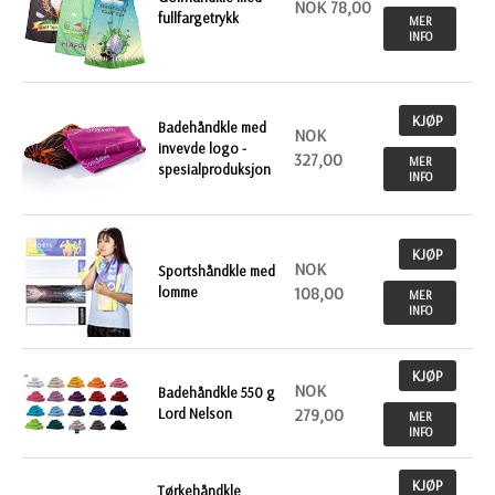
NOK 78,00
fullfargetrykk
MER
INFO
KJØP
Badehåndkle med
NOK
invevde logo -
327,00
MER
spesialproduksjon
INFO
KJØP
NOK
Sportshåndkle med
lomme
108,00
MER
INFO
KJØP
NOK
Badehåndkle 550 g
Lord Nelson
279,00
MER
INFO
KJØP
Tørkehåndkle