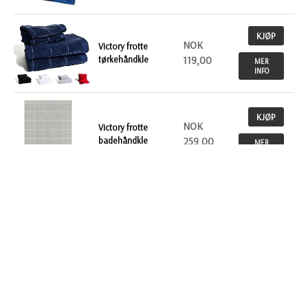
KJØP
NOK
Victory frotte
tørkehåndkle
119,00
MER
INFO
KJØP
NOK
Victory frotte
badehåndkle
259,00
MER
INFO
Tilbake
INFO