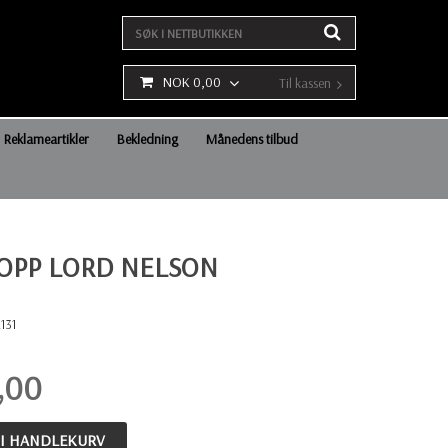
NOK 0,00
Til kassen
Reklameartikler
Bekledning
Månedens tilbud
OPP LORD NELSON
131
,00
 I HANDLEKURV