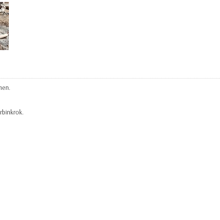
men.
rbinkrok.