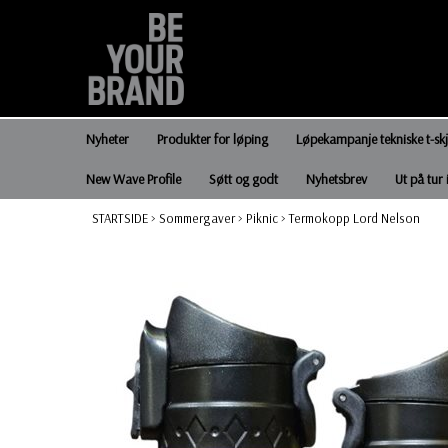
Nyheter
Produkter for løping
Løpekampanje tekniske t-sk
New Wave Profile
Søtt og godt
Nyhetsbrev
Ut på tur 
STARTSIDE
>
Sommergaver
>
Piknic
>
Termokopp Lord Nelson