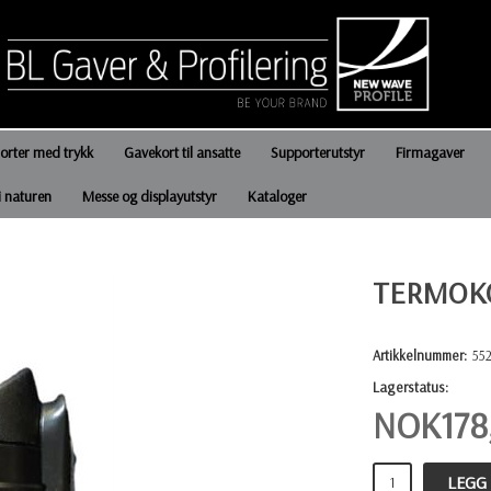
jorter med trykk
Gavekort til ansatte
Supporterutstyr
Firmagaver
i naturen
Messe og displayutstyr
Kataloger
TERMOK
Artikkelnummer:
552
Lagerstatus:
NOK
178
LEGG