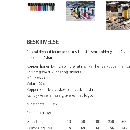
BESKRIVELSE
En god dryppfri termokopp i rustfritt stål som holder godt på var
Lokket er låsbart.
Koppen har en D-ring som gjør at man kan henge koppen i en ka
En flott gave til kunder og ansatte.
Mål: 21x6,7 cm
Volum: 35 cl .
Koppen skal ikke vaskes i oppvaskmaskin.
Kan trykkes eller lasergraveres med logo.
Minsteantall: 10 stk.
Priser uten logo.
Antall
10
50
100
250
500
Termos 350 ml.
178
169
160
156
142