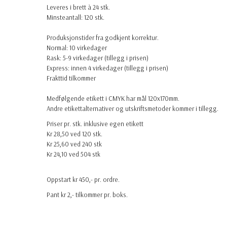
Leveres i brett à 24 stk.
Minsteantall: 120 stk.
Produksjonstider fra godkjent korrektur.
Normal: 10 virkedager
Rask: 5-9 virkedager (tillegg i prisen)
Express: innen 4 virkedager (tillegg i prisen)
Frakttid tilkommer
Medfølgende etikett i CMYK har mål 120x170mm.
Andre etikettalternativer og utskriftsmetoder kommer i tillegg.
Priser pr. stk. inklusive egen etikett
Kr 28,50 ved 120 stk.
Kr 25,60 ved 240 stk
Kr 24,10 ved 504 stk
Oppstart kr 450,- pr. ordre.
Pant kr 2,- tilkommer pr. boks.