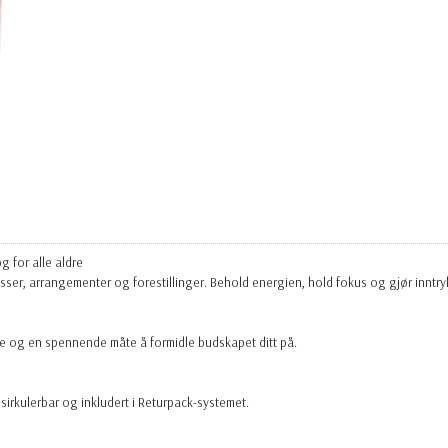
 for alle aldre
ser, arrangementer og forestillinger. Behold energien, hold fokus og gjør inntry
nne og en spennende måte å formidle budskapet ditt på.
irkulerbar og inkludert i Returpack-systemet.