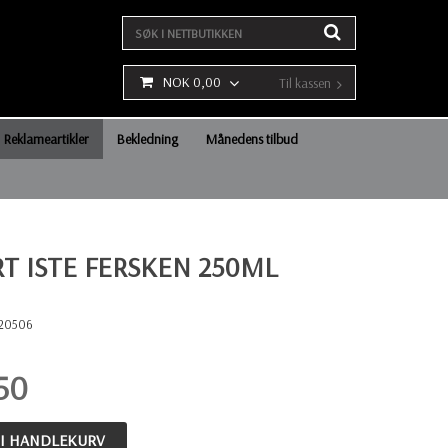
NOK 0,00
Til kassen
Reklameartikler
Bekledning
Månedens tilbud
RT ISTE FERSKEN 250ML
20506
50
 I HANDLEKURV