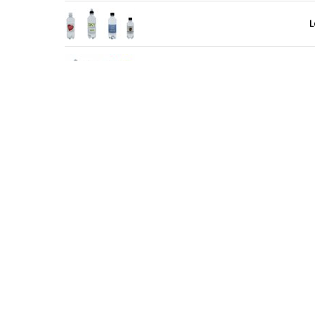
L
L
I
Tilbake
INFO