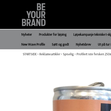
Nyheter
Produkter for løping
Løpekampanje tekniske t-sk
New Wave Profile
Søtt og godt
Nyhetsbrev
Ut på tur 
STARTSIDE
>
Reklameartikler
>
Spiselig
>
Profilert iste fersken 250