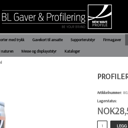
jorter med trykk
Gavekort til ansatte
Supporterutstyr
Firmagaver
i naturen
Messe og displayutstyr
Kataloger
ml
PROFILE
Artikkelnummer:
80
Lagerstatus:
NOK
28,
LEGG