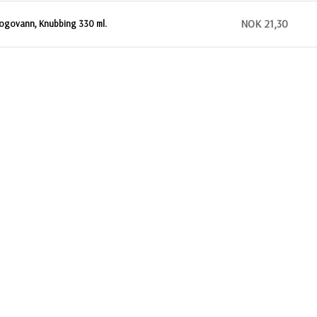
NOK 21,30
ogovann, Knubbing 330 ml.
NOK 21,30
ogovann, 500 ml-vannflasker med egen etikett
NOK 35,40
ngefærshot med trykk av logo
KONTAKT OSS