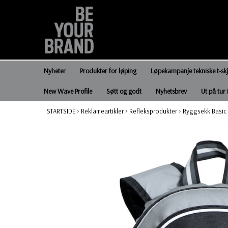
Nyheter
Produkter for løping
Løpekampanje tekniske t-sk
New Wave Profile
Søtt og godt
Nyhetsbrev
Ut på tur 
STARTSIDE
>
Reklameartikler
>
Refleksprodukter
>
Ryggsekk Basic 