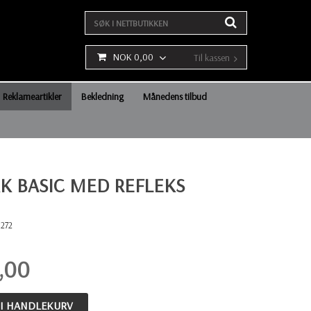
NOK 0,00
Til kassen
Reklameartikler
Bekledning
Månedens tilbud
K BASIC MED REFLEKS
1272
,00
 I HANDLEKURV