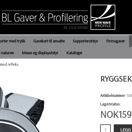
jorter med trykk
Gavekort til ansatte
Supporterutstyr
Firmagaver
i naturen
Messe og displayutstyr
Kataloger
med refleks
RYGGSEK
Artikkelnummer:
50
Lagerstatus:
NOK
159
LEGG