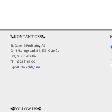
KONTAKT OSS
BL Gaver & Profilering AS
Grini Næringspark 8 B, 1361 Østerås
Org.nr: 981 703 146
Tlf: +47 22 51 66 00
E-post:
mail@blgp.no
FOLLOW US