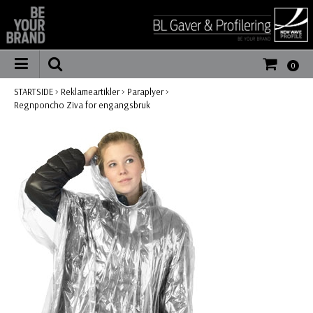
0
STARTSIDE
>
Reklameartikler
>
Paraplyer
>
Regnponcho Ziva for engangsbruk