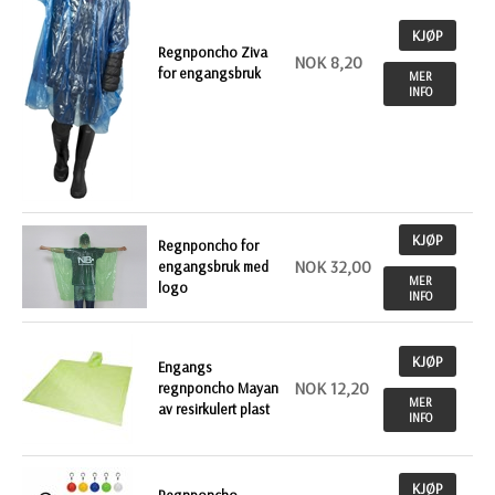
KJØP
Regnponcho Ziva
NOK 8,20
for engangsbruk
MER
INFO
KJØP
Regnponcho for
NOK 32,00
engangsbruk med
MER
logo
INFO
KJØP
Engangs
NOK 12,20
regnponcho Mayan
MER
av resirkulert plast
INFO
KJØP