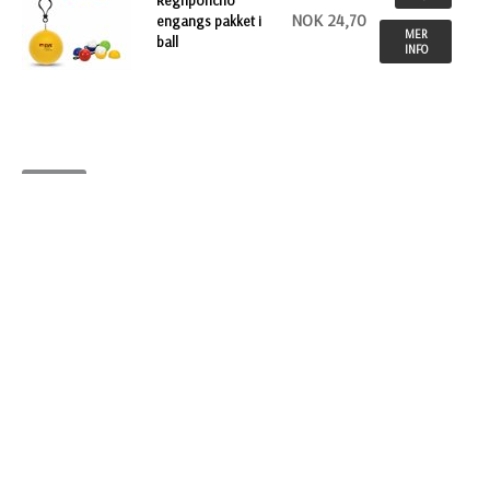
Regnponcho
NOK 24,70
engangs pakket i
MER
ball
INFO
Tilbake
INFO
STARTSIDE
Betalingsbetingelser
Kontakt oss
Sitemap
Logg inn
KONTAKT OSS