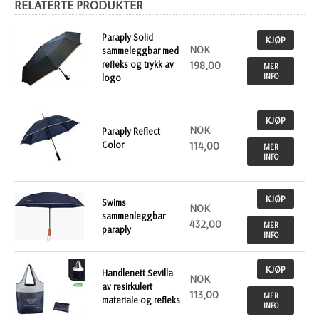
RELATERTE PRODUKTER
Paraply Solid
KJØP
NOK
sammeleggbar med
refleks og trykk av
198,00
MER
INFO
logo
KJØP
NOK
Paraply Reflect
Color
114,00
MER
INFO
KJØP
Swims
NOK
sammenleggbar
432,00
MER
paraply
INFO
KJØP
Handlenett Sevilla
NOK
av resirkulert
113,00
MER
materiale og refleks
INFO