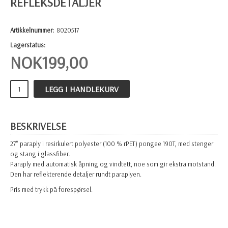
REFLEKSDETALJER
Artikkelnummer:
8020517
Lagerstatus:
NOK
199,00
LEGG I HANDLEKURV
BESKRIVELSE
27" paraply i resirkulert polyester (100 % rPET) pongee 190T, med stenger
og stang i glassfiber.
Paraply med automatisk åpning og vindtett, noe som gir ekstra motstand.
Den har reflekterende detaljer rundt paraplyen.
Pris med trykk på forespørsel.