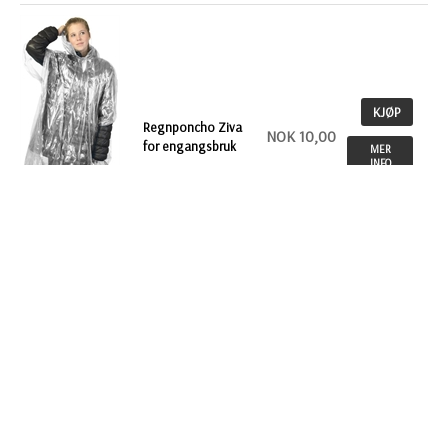
KJØP
Regnponcho Ziva
NOK 10,00
for engangsbruk
MER
INFO
KJØP
Regnponcho for
NOK 10,00
engangsbruk PB
MER
INFO