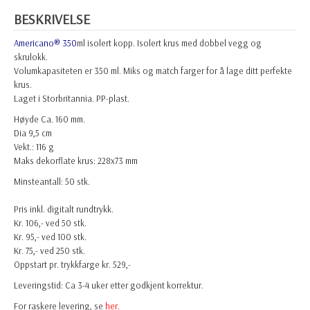
BESKRIVELSE
Americano® 350
ml isolert kopp. Isolert krus med dobbel vegg og
skrulokk.
Volumkapasiteten er 350 ml. Miks og match farger for å lage ditt perfekte
krus.
Laget i Storbritannia. PP-plast.
Høyde Ca. 160 mm.
Dia 9,5 cm
Vekt.: 116 g
Maks dekorflate krus: 228x73 mm
Minsteantall: 50 stk.
Pris inkl. digitalt rundtrykk.
Kr. 106,- ved 50 stk.
Kr. 95,- ved 100 stk.
Kr. 75,- ved 250 stk.
Oppstart pr. trykkfarge kr. 529,-
Leveringstid: Ca 3-4 uker etter godkjent korrektur.
For raskere levering, se
her.