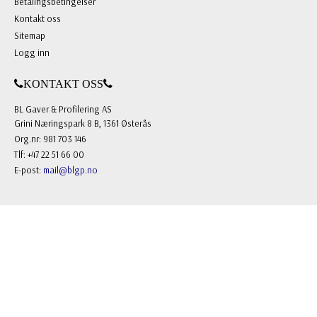
Betalingsbetingelser
Kontakt oss
Sitemap
Logg inn
KONTAKT OSS
BL Gaver & Profilering AS
Grini Næringspark 8 B, 1361 Østerås
Org.nr: 981 703 146
Tlf: +47 22 51 66 00
E-post:
mail@blgp.no
FOLLOW US
Facebook