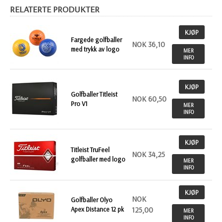
RELATERTE PRODUKTER
KJØP
Fargede golfballer
NOK 36,10
med trykk av logo
MER
INFO
KJØP
Golfballer Titleist
NOK 60,50
Pro V1
MER
INFO
KJØP
Titleist TruFeel
NOK 34,25
golfballer med logo
MER
INFO
KJØP
NOK
Golfballer Olyo
Apex Distance 12 pk
125,00
MER
INFO