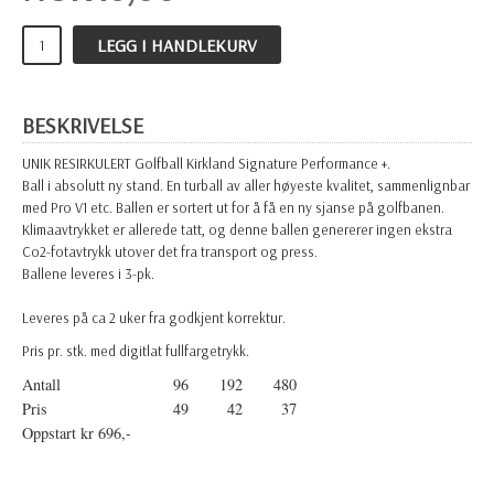
LEGG I HANDLEKURV
BESKRIVELSE
UNIK RESIRKULERT Golfball Kirkland Signature Performance +.
Ball i absolutt ny stand. En turball av aller høyeste kvalitet, sammenlignbar
med Pro V1 etc. Ballen er sortert ut for å få en ny sjanse på golfbanen.
Klimaavtrykket er allerede tatt, og denne ballen genererer ingen ekstra
Co2-fotavtrykk utover det fra transport og press.
Ballene leveres i 3-pk.
Leveres på ca 2 uker fra godkjent korrektur.
Pris pr. stk. med digitlat fullfargetrykk.
Antall
96
192
480
Pris
49
42
37
Oppstart kr 696,-