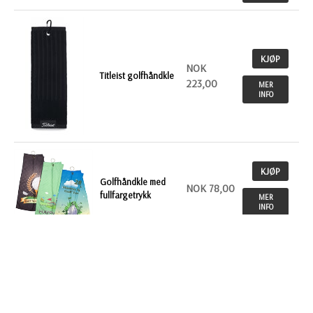
KJØP
NOK
Titleist golfhåndkle
223,00
MER
INFO
KJØP
Golfhåndkle med
NOK 78,00
fullfargetrykk
MER
INFO
KJØP
Golfpegger Long
NOK 32,00
LIfe
MER
INFO