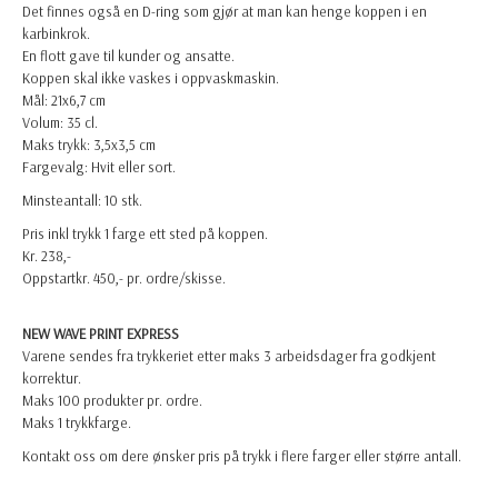
Det finnes også en D-ring som gjør at man kan henge koppen i en
karbinkrok.
En flott gave til kunder og ansatte.
Koppen skal ikke vaskes i oppvaskmaskin.
Mål: 21x6,7 cm
Volum: 35 cl.
Maks trykk: 3,5x3,5 cm
Fargevalg: Hvit eller sort.
Minsteantall: 10 stk.
Pris inkl trykk 1 farge ett sted på koppen.
Kr. 238,-
Oppstartkr. 450,- pr. ordre/skisse.
NEW WAVE PRINT EXPRESS
Varene sendes fra trykkeriet etter maks 3 arbeidsdager fra godkjent
korrektur.
Maks 100 produkter pr. ordre.
Maks 1 trykkfarge.
Kontakt oss om dere ønsker pris på trykk i flere farger eller større antall.