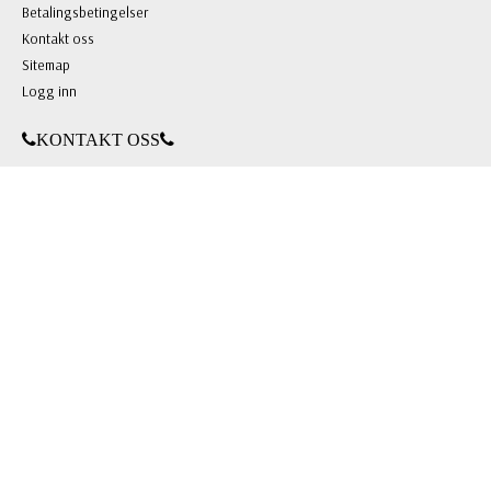
Betalingsbetingelser
Kontakt oss
Sitemap
Logg inn
KONTAKT OSS
BL Gaver & Profilering AS
Grini Næringspark 8 B, 1361 Østerås
Org.nr: 981 703 146
Tlf: +47 22 51 66 00
E-post:
mail@blgp.no
FOLLOW US