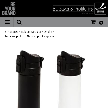
0
STARTSIDE
>
Reklameartikler
>
Drikke
>
Termokopp Lord Nelson print express