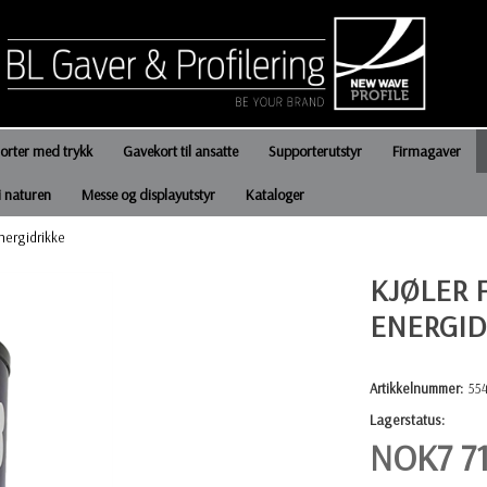
jorter med trykk
Gavekort til ansatte
Supporterutstyr
Firmagaver
i naturen
Messe og displayutstyr
Kataloger
nergidrikke
KJØLER 
ENERGID
Artikkelnummer:
55
Lagerstatus:
NOK
7 7