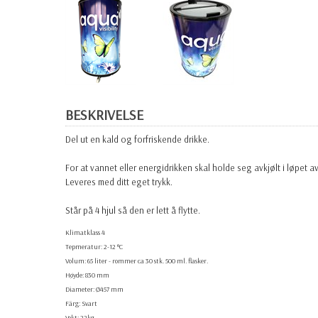
BESKRIVELSE
Del ut en kald og forfriskende drikke.
For at vannet eller energidrikken skal holde seg avkjølt i løpet 
Leveres med ditt eget trykk.
Står på 4 hjul så den er lett å flytte.
Klimatklass 4
Tepmeratur: 2-12 °C
Volum: 65 liter - rommer ca 30 stk. 500 ml. flasker.
Høyde: 830 mm
Diameter: Ø457 mm
Färg: Svart
Vekt: 22kg