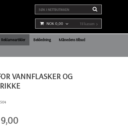
NOK 0,00
Til kassen
Reklameartikler
Bekledning
Månedens tilbud
FOR VANNFLASKER OG
RIKKE
4504
19,00