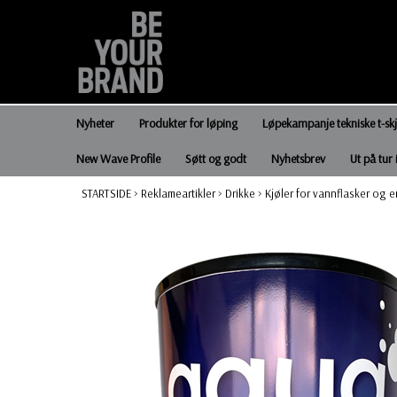
Nyheter
Produkter for løping
Løpekampanje tekniske t-sk
New Wave Profile
Søtt og godt
Nyhetsbrev
Ut på tur 
STARTSIDE
>
Reklameartikler
>
Drikke
>
Kjøler for vannflasker og e