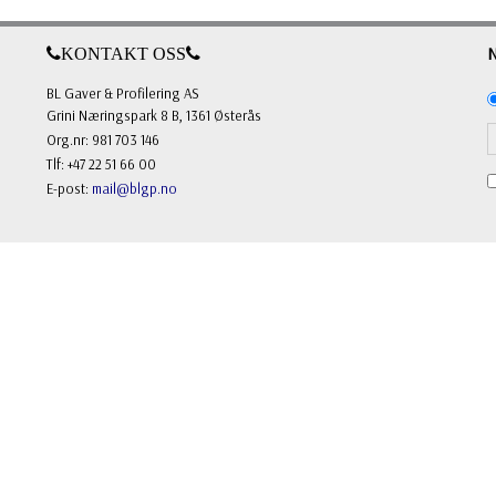
KONTAKT OSS
BL Gaver & Profilering AS
Grini Næringspark 8 B, 1361 Østerås
Org.nr: 981 703 146
Tlf: +47 22 51 66 00
E-post:
mail@blgp.no
FOLLOW US
Facebook
Instagram