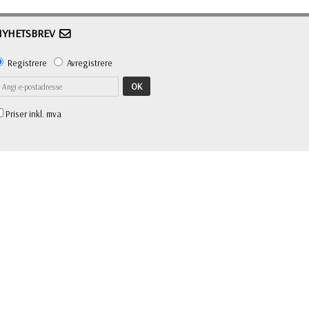
NYHETSBREV
Registrere
Avregistrere
OK
Priser inkl. mva