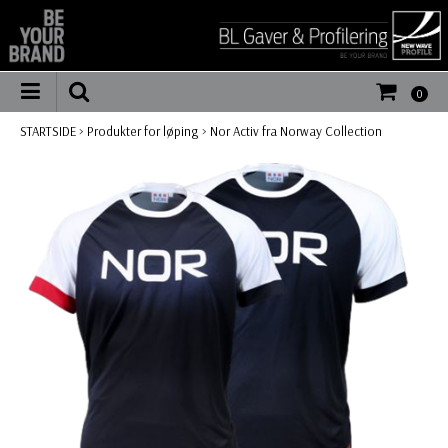
0
STARTSIDE
>
Produkter for løping
>
Nor Activ fra Norway Collection