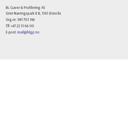
BL Gaver & Profilering AS
Grini Næringspark 8 B, 1361 Østerås
Org.nr: 981 703 146
Tlf: +47 22 51 66 00
E-post:
mail@blgp.no
FOLLOW US
Facebook
Instagram
NYHETSBREV
Registrere
Avregistrere