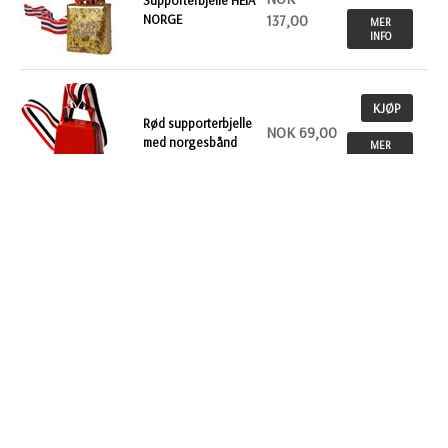
NORGE
137,00
MER
INFO
KJØP
Rød supporterbjelle
NOK 69,00
med norgesbånd
MER
INFO
KJØP
NOK
Festivalstol
880,00
MER
INFO
KJØP
Olasekken med
NOK
supporternjelle HEIA
439,00
MER
NORGE
INFO