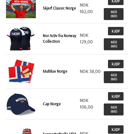
KJØP
NOK
Skjerf Classic Norge
162,00
MER
INFO
KJØP
NOK
Nor Activ fra Norway
Collection
129,00
MER
INFO
KJØP
NOK 58,00
Multilue Norge
MER
INFO
KJØP
NOK
Cap Norge
106,00
MER
INFO
KJØP
NOK
Supporterbjelle HEIA