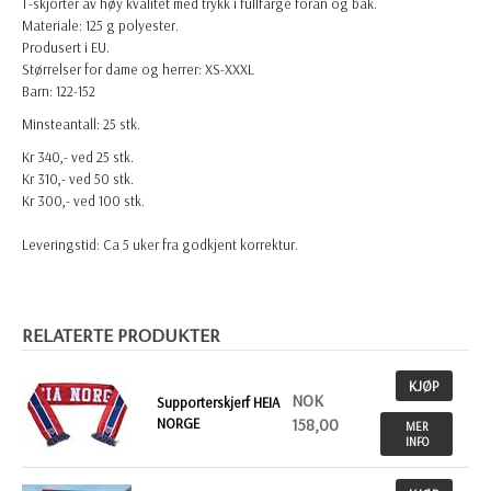
T-skjorter av høy kvalitet med trykk i fullfarge foran og bak.
Materiale: 125 g polyester.
Produsert i EU.
Størrelser for dame og herrer: XS-XXXL
Barn: 122-152
Minsteantall: 25 stk.
Kr 340,- ved 25 stk.
Kr 310,- ved 50 stk.
Kr 300,- ved 100 stk.
Leveringstid: Ca 5 uker fra godkjent korrektur.
RELATERTE PRODUKTER
KJØP
NOK
Supporterskjerf HEIA
NORGE
158,00
MER
INFO