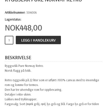
Artikkelnummer:
504006
Lagerstatus:
NOK
448,00
LEGG I HANDLEKURV
BESKRIVELSE
Ryggsekk Pure Norway Retro.
Norsk flagg på lokk.
Retro ryggsekk på 22 liter som er utført i 100% canvas med to invendige
rom og lomme for termos.
Den har tre utvendige rom for oppbevaring.
Detaljer i ekte skinn.
Lukkes med trykknapper.
Fargevalg: Sort (mørk grå), rød, lys grå og blå. Farge lys grå er for tiden