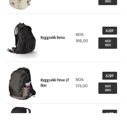
INFO
KJØP
NOK
Ryggsekk Rena
168,00
MER
INFO
KJØP
NOK
Ryggsekk Finse 27
liter
319,00
MER
INFO
KJØP
NOK
Bergans ryggsekk
Hugger 25
548,00
MER