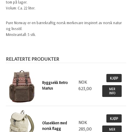
tom på lager.
Volum: Ca. 22 liter.
Pure Norway er en bærekraftig norsk merkevare inspirert av norsk natur
og livsstil.
Minsteantall: 5 stk.
RELATERTE PRODUKTER
KJØP
NOK
Ryggsekk Retro
Marius
623,00
MER
INFO
KJØP
NOK
Olasekken med
norsk flagg
285,00
MER