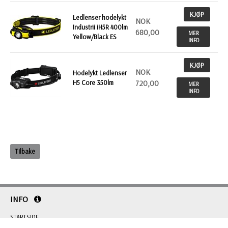
KJØP
Ledlenser hodelykt
NOK
Industrii iH5R 400lm
680,00
MER
Yellow/Black ES
INFO
KJØP
NOK
Hodelykt Ledlenser
H5 Core 350lm
720,00
MER
INFO
Tilbake
INFO
STARTSIDE