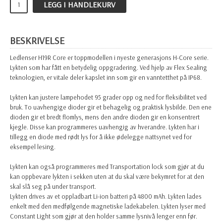
LEGG I HANDLEKURV
BESKRIVELSE
Ledlenser H19R Core er toppmodellen i nyeste generasjons H-Core serie.
Lykten som har fått en betydelig oppgradering. Ved hjelp av Flex Sealing
teknologien, er vitale deler kapslet inn som gir en vanntetthet på IP68.
Lykten kan justere lampehodet 95 grader opp og ned for fleksibilitet ved
bruk. To uavhengige dioder gir et behagelig og praktisk lysbilde. Den ene
dioden gir et bredt flomlys, mens den andre dioden gir en konsentrert
kjegle. Disse kan programmeres uavhengig av hverandre. Lykten har i
tillegg en diode med rødt lys for å ikke ødelegge nattsynet ved for
eksempel lesing.
Lykten kan også programmeres med Transportation lock som gjør at du
kan oppbevare lykten i sekken uten at du skal være bekymret for at den
skal slå seg på under transport.
Lykten drives av et oppladbart Li-ion batteri på 4800 mAh. Lykten lades
enkelt med den medfølgende magnetiske ladekabelen. Lykten lyser med
Constant Light som gjør at den holder samme lysnivå lenger enn før.