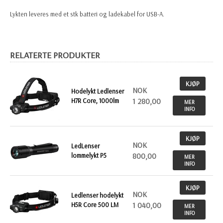
Lykten leveres med et stk batteri og ladekabel for USB-A.
RELATERTE PRODUKTER
KJØP
NOK
Hodelykt Ledlenser
H7R Core, 1000lm
1 280,00
MER
INFO
KJØP
NOK
LedLenser
lommelykt P5
800,00
MER
INFO
KJØP
NOK
Ledlenser hodelykt
H5R Core 500 LM
1 040,00
MER
INFO