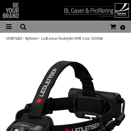
0
STARTSIDE
>
Nyheter
>
LedLenser hodelykt H19R Core 3500lm