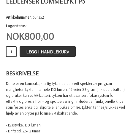
LEDLENSER LOMMELYKT P5
Artikkelnummer:
554352
Lagerstatus:
NOK
800,00
LEGG I HANDLEKURV
BESKRIVELSE
Dette er en kompakt, kraftig lykt med et bredt spekter av program
muligheter. Lykten har hele 150 lumen. P5 veier 83 gram (inkludert batteri),
og bruker kun et AA-batteri. Lykten har et avansert fokussystem for
effektiv og presis flom- og spotbelysning. Inkludert er funksjonelle klips
som festes enkelt til skjorte eller bukselomme. Lykten tennes/slukkes ved
hjelp av en bryter på lommelyktskaftet ende.
- Lysstyrke: 150 lumen
- Driftstid: 2,5-12 timer