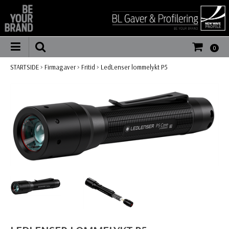
0
STARTSIDE
>
Firmagaver
>
Fritid
>
LedLenser lommelykt P5