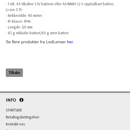
- 1 stk. AA Alkaline 1.5V batterie eller AA NiMH 1.2 V oppladbart batteri,
Li-ion 3.7V
- Rekkevidde: 90 meter
- IP-Klasse: IP44
- Lengde: 125 mm
- 83 g inkluder batteri/60 g uten batteri
Se flere produkter fra LedLenser
her.
Tilbake
INFO
STARTSIDE
Betalingsbetingelser
Kontakt oss