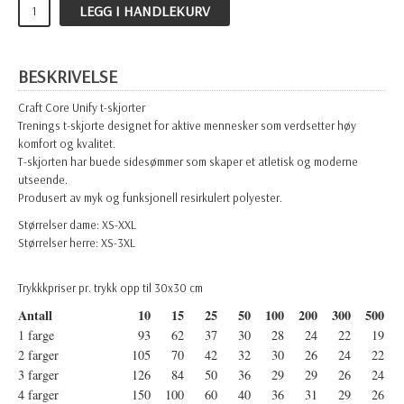
LEGG I HANDLEKURV
BESKRIVELSE
Craft Core Unify t-skjorter
Trenings t-skjorte designet for aktive mennesker som verdsetter høy
komfort og kvalitet.
T-skjorten har buede sidesømmer som skaper et atletisk og moderne
utseende.
Produsert av myk og funksjonell resirkulert polyester.
Størrelser dame: XS-XXL
Størrelser herre: XS-3XL
Trykkkpriser pr. trykk opp til 30x30 cm
Antall
10
15
25
50
100
200
300
500
1 farge
93
62
37
30
28
24
22
19
2 farger
105
70
42
32
30
26
24
22
3 farger
126
84
50
36
29
29
26
24
4 farger
150
100
60
40
36
31
29
26