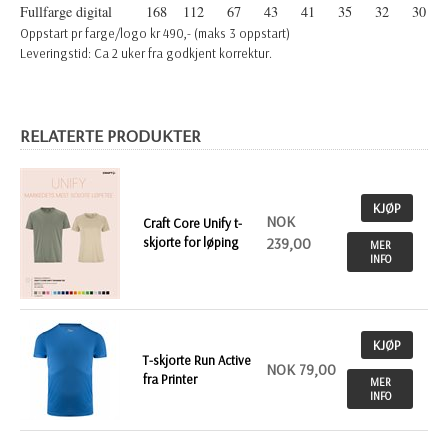
Fullfarge digital
168
112
67
43
41
35
32
30
Oppstart pr farge/logo kr 490,- (maks 3 oppstart)
Leveringstid: Ca 2 uker fra godkjent korrektur.
RELATERTE PRODUKTER
KJØP
NOK
Craft Core Unify t-
skjorte for løping
239,00
MER
INFO
KJØP
T-skjorte Run Active
NOK 79,00
fra Printer
MER
INFO