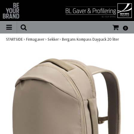
0
STARTSIDE
>
Firmagaver
>
Sekker
>
Bergans Kompass Daypack 20 liter