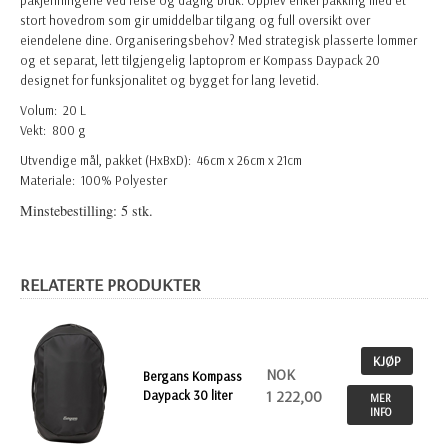
stort hovedrom som gir umiddelbar tilgang og full oversikt over
eiendelene dine. Organiseringsbehov? Med strategisk plasserte lommer
og et separat, lett tilgjengelig laptoprom er Kompass Daypack 20
designet for funksjonalitet og bygget for lang levetid.
Volum: 20 L
Vekt: 800 g
Utvendige mål, pakket (HxBxD): 46cm x 26cm x 21cm
Materiale: 100% Polyester
Minstebestilling: 5 stk.
RELATERTE PRODUKTER
KJØP
NOK
Bergans Kompass
Daypack 30 liter
1 222,00
MER
INFO