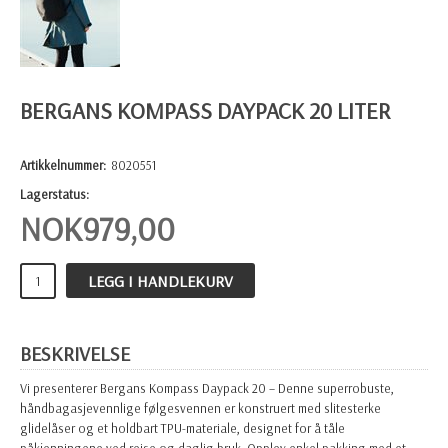
BERGANS KOMPASS DAYPACK 20 LITER
Artikkelnummer:
8020551
Lagerstatus:
NOK
979,00
LEGG I HANDLEKURV
BESKRIVELSE
Vi presenterer Bergans Kompass Daypack 20 – Denne superrobuste,
håndbagasjevennlige følgesvennen er konstruert med slitesterke
glidelåser og et holdbart TPU-materiale, designet for å tåle
påkjenningene ved reise og daglig bruk. Opplev enkel pakking med et