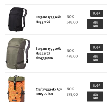
KJØP
NOK
Bergans ryggsekk
Hugger 25
548,00
MER
INFO
KJØP
Bergans ryggsekk
NOK
Hugger 25
478,00
MER
skogsgrønn
INFO
KJØP
NOK
Craft ryggsekk Adv
Entity 25 liter
879,00
MER
INFO