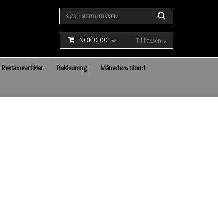
NOK 0,00
Til kassen
Reklameartikler
Bekledning
Månedens tilbud