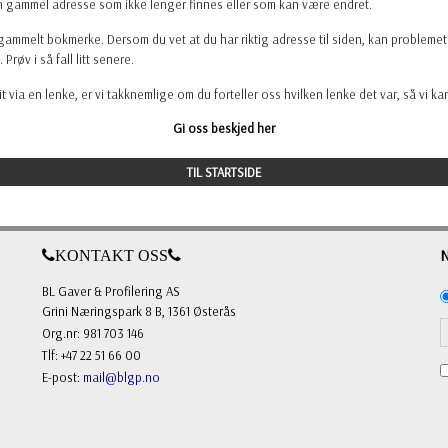
n gammel adresse som ikke lenger finnes eller som kan være endret.
gammelt bokmerke. Dersom du vet at du har riktig adresse til siden, kan probleme
. Prøv i så fall litt senere.
t via en lenke, er vi takknemlige om du forteller oss hvilken lenke det var, så vi k
Gi oss beskjed her
TIL STARTSIDE
KONTAKT OSS
BL Gaver & Profilering AS
Grini Næringspark 8 B, 1361 Østerås
Org.nr: 981 703 146
Tlf: +47 22 51 66 00
E-post:
mail@blgp.no