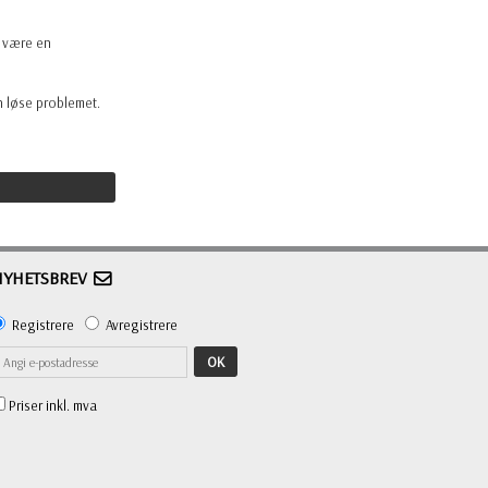
t være en
an løse problemet.
NYHETSBREV
Registrere
Avregistrere
OK
Priser inkl. mva