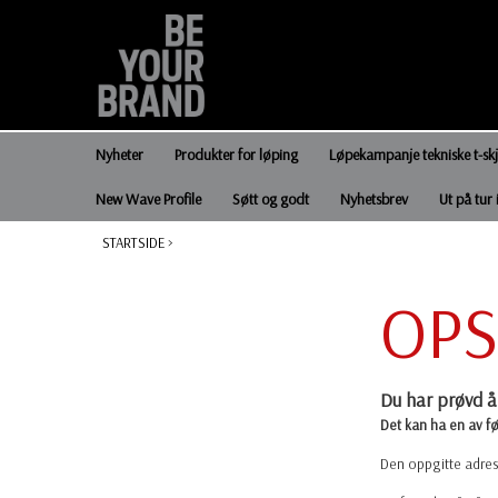
Nyheter
Produkter for løping
Løpekampanje tekniske t-sk
New Wave Profile
Søtt og godt
Nyhetsbrev
Ut på tur 
STARTSIDE
>
OPS
Du har prøvd å 
Det kan ha en av f
Den oppgitte adress