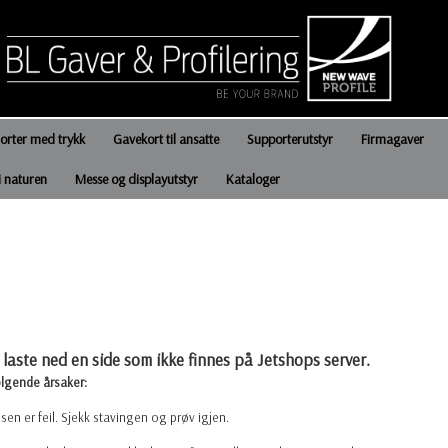
jorter med trykk
Gavekort til ansatte
Supporterutstyr
Firmagaver
i naturen
Messe og displayutstyr
Kataloger
laste ned en side som ikke finnes på Jetshops server.
ølgende årsaker:
en er feil. Sjekk stavingen og prøv igjen.