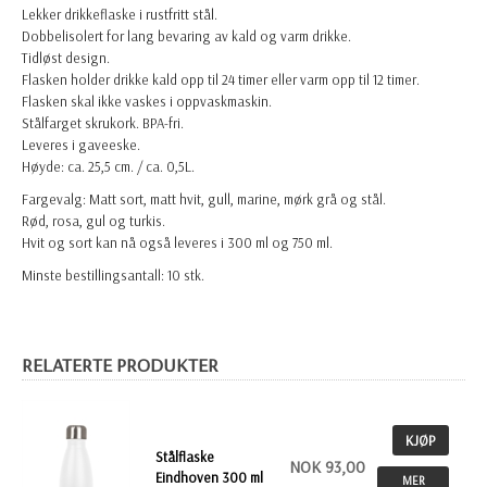
Lekker drikkeflaske i rustfritt stål.
Dobbelisolert for lang bevaring av kald og varm drikke.
Tidløst design.
Flasken holder drikke kald opp til 24 timer eller varm opp til 12 timer.
Flasken skal ikke vaskes i oppvaskmaskin.
Stålfarget skrukork. BPA-fri.
Leveres i gaveeske.
Høyde: ca. 25,5 cm. / ca. 0,5L.
Fargevalg: Matt sort, matt hvit, gull, marine, mørk grå og stål.
Rød, rosa, gul og turkis.
Hvit og sort kan nå også leveres i 300 ml og 750 ml.
Minste bestillingsantall: 10 stk.
RELATERTE PRODUKTER
KJØP
Stålflaske
NOK 93,00
Eindhoven 300 ml
MER