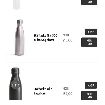
INFO
KJØP
NOK
Stålflaske Nils 500
ml fra Sagaform
215,00
MER
INFO
KJØP
NOK
Stålflaske Olle
Sagaform
139,00
MER
INFO