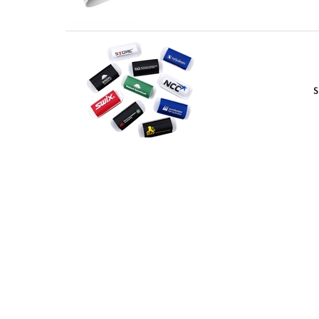
S
S
Tilbake