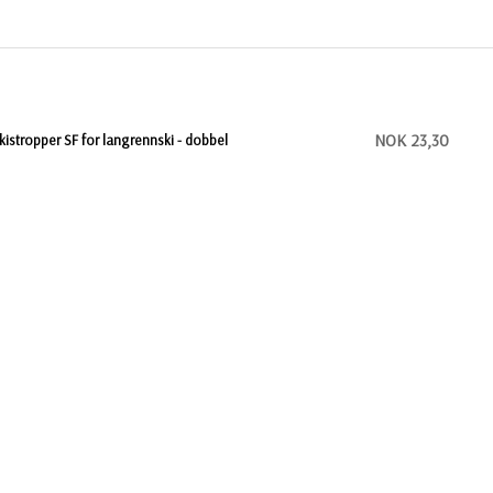
NOK 23,30
kistropper SF for langrennski - dobbel
NOK 7,00
kistropper røde 32 cm