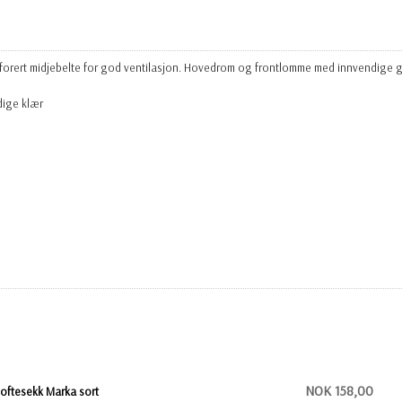
forert midjebelte for god ventilasjon. Hovedrom og frontlomme med innvendige g
dige klær
NOK 158,00
oftesekk Marka sort