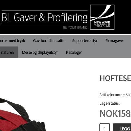
jorter med trykk
Gavekort til ansatte
Supporterutstyr
Firmagaver
i naturen
Messe og displayutstyr
Kataloger
HOFTES
Artikkelnummer:
50
Lagerstatus:
NOK
158
LEGG