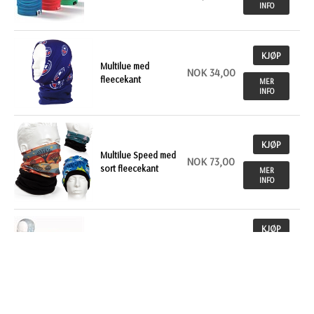
INFO
KJØP
Multilue med
NOK 34,00
fleecekant
MER
INFO
KJØP
Multilue Speed med
NOK 73,00
sort fleecekant
MER
INFO
KJØP
Multilue Speed
NOK 24,70
Color
MER
INFO