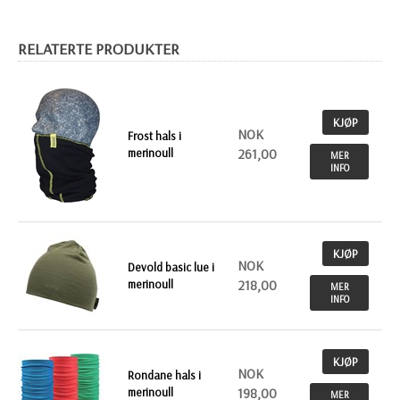
RELATERTE PRODUKTER
KJØP
NOK
Frost hals i
merinoull
261,00
MER
INFO
KJØP
NOK
Devold basic lue i
merinoull
218,00
MER
INFO
KJØP
NOK
Rondane hals i
merinoull
198,00
MER