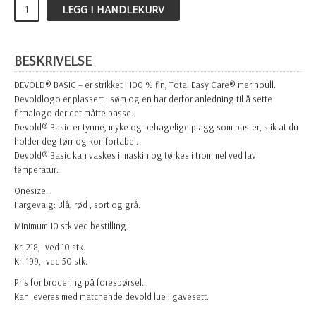
LEGG I HANDLEKURV
BESKRIVELSE
DEVOLD® BASIC – er strikket i 100 % fin, Total Easy Care® merinoull.
Devoldlogo er plassert i søm og en har derfor anledning til å sette
firmalogo der det måtte passe.
Devold® Basic er tynne, myke og behagelige plagg som puster, slik at du
holder deg tørr og komfortabel.
Devold® Basic kan vaskes i maskin og tørkes i trommel ved lav
temperatur.
Onesize.
Fargevalg: Blå, rød , sort og grå.
Minimum 10 stk ved bestilling.
Kr. 218,- ved 10 stk.
Kr. 199,- ved 50 stk.
Pris for brodering på forespørsel.
Kan leveres med matchende devold lue i gavesett.