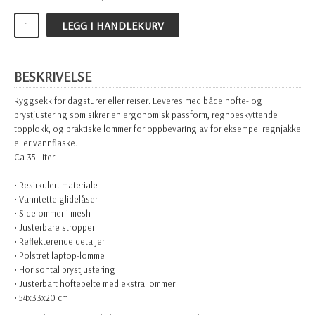
LEGG I HANDLEKURV
BESKRIVELSE
Ryggsekk for dagsturer eller reiser. Leveres med både hofte- og
brystjustering som sikrer en ergonomisk passform, regnbeskyttende
topplokk, og praktiske lommer for oppbevaring av for eksempel regnjakke
eller vannflaske.
Ca 35 Liter.
• Resirkulert materiale
• Vanntette glidelåser
• Sidelommer i mesh
• Justerbare stropper
• Reflekterende detaljer
• Polstret laptop-lomme
• Horisontal brystjustering
• Justerbart hoftebelte med ekstra lommer
• 54x33x20 cm