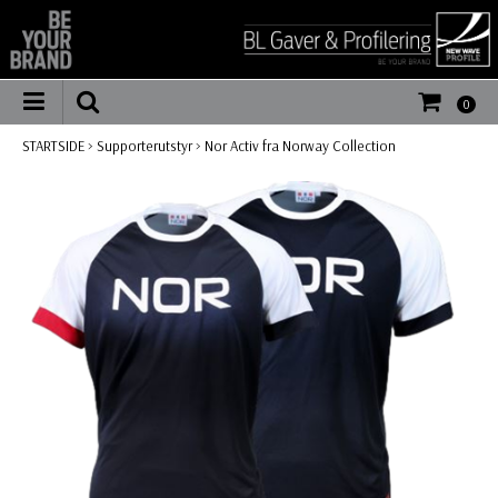
0
STARTSIDE
>
Supporterutstyr
>
Nor Activ fra Norway Collection