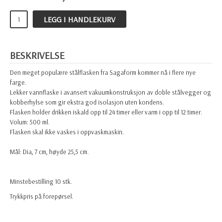
LEGG I HANDLEKURV
BESKRIVELSE
Den meget populære stålflasken fra Sagaform kommer nå i flere nye
farge.
Lekker vannflaske i avansert vakuumkonstruksjon av doble stålvegger og
kobberhylse som gir ekstra god isolasjon uten kondens.
Flasken holder drikken iskald opp til 24 timer eller varm i opp til 12 timer.
Volum: 500 ml.
Flasken skal ikke vaskes i oppvaskmaskin.
Mål: Dia, 7 cm, høyde 25,5 cm.
Minstebestilling 10 stk.
Trykkpris på forepørsel.