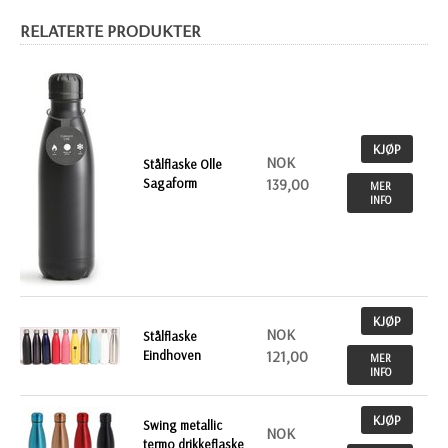
RELATERTE PRODUKTER
KJØP
NOK
Stålflaske Olle
Sagaform
139,00
MER
INFO
KJØP
NOK
Stålflaske
Eindhoven
121,00
MER
INFO
KJØP
Swing metallic
NOK
termo drikkeflaske