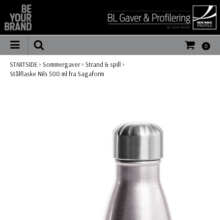
0
STARTSIDE
>
Sommergaver
>
Strand & spill
>
Stålflaske Nils 500 ml fra Sagaform