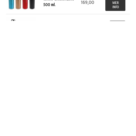
169,00
MER
500 ml.
INFO
KJØP
NOK
Swing thermos
drikkeflaske 500 ml.
158,00
MER
INFO
KJØP
NOK
Stålflaske
Luxembourg
138,00
MER
INFO
KJØP
NOK
Stålflaske fra
Sagaform, 750 ml
249,00
MER