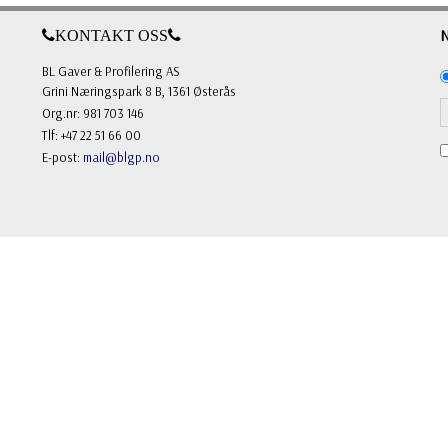
KONTAKT OSS
BL Gaver & Profilering AS
Grini Næringspark 8 B, 1361 Østerås
Org.nr: 981 703 146
Tlf: +47 22 51 66 00
E-post:
mail@blgp.no
FOLLOW US
Facebook
Instagram