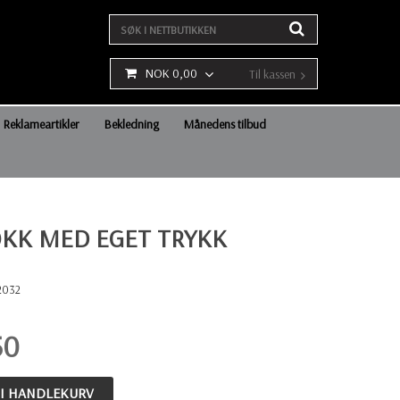
NOK 0,00
Til kassen
Reklameartikler
Bekledning
Månedens tilbud
KK MED EGET TRYKK
2032
50
 I HANDLEKURV