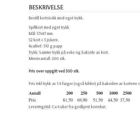
BESKRIVELSE
Bestill kortstokk med eget trykk.
Spillkort med eget trykk
Mål: 57x87 mm.
52 kort + 3 jokere.
Kvalitet: 310 g papp
Trykk: Samme trykk på eske og bakside av kort.
Minsteantall: 200 stk.
Pris over oppgitt ved 500 stk.
Pris inkl trykk av 1-4 farger (også bilder) på baksiden av kortene
Antall
200
250
500
1000
2500
Pris
81,50
69,90
51,50
44,50
37,50
Leveringstid: Ca 4 uker fra godkjent korrekur.