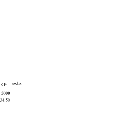
 og pappeske.
5000
34,50