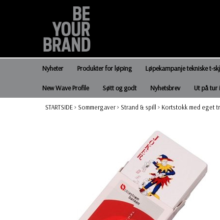
Nyheter
Produkter for løping
Løpekampanje tekniske t-sk
New Wave Profile
Søtt og godt
Nyhetsbrev
Ut på tur 
STARTSIDE
>
Sommergaver
>
Strand & spill
>
Kortstokk med eget t