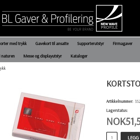
jorter med trykk
Gavekort til ansatte
Supporterutstyr
Firmagaver
i naturen
Messe og displayutstyr
Kataloger
rykk
KORTSTO
Artikkelnummer:
35
Lagerstatus:
NOK
51,
LEGG