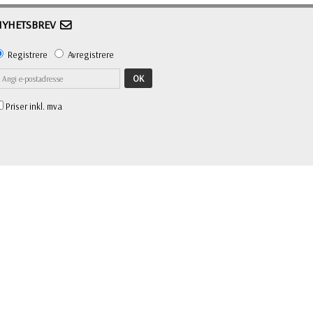
NYHETSBREV
Registrere
Avregistrere
OK
Priser inkl. mva