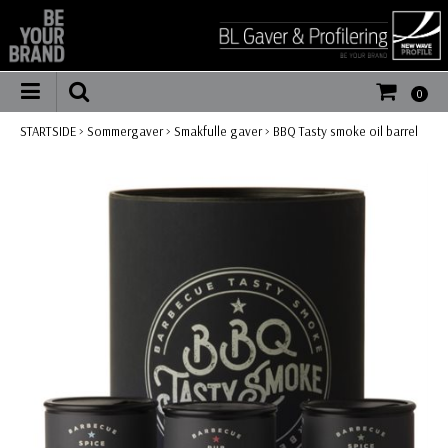
0
STARTSIDE
>
Sommergaver
>
Smakfulle gaver
>
BBQ Tasty smoke oil barrel