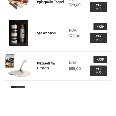
Pølsepakke Trippel
329,00
MER
INFO
KJØP
NOK
Spekesnacks
379,00
MER
INFO
KJØP
NOK
Pizzasett fra
Orrefors
699,00
MER
INFO
KJØP
NOK
Temapose Pizza
382,00
MER
INFO