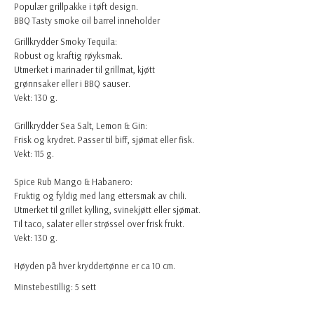
Populær grillpakke i tøft design.
BBQ Tasty smoke oil barrel inneholder
Grillkrydder Smoky Tequila:
Robust og kraftig røyksmak.
Utmerket i marinader til grillmat, kjøtt
grønnsaker eller i BBQ sauser.
Vekt: 130 g.
Grillkrydder Sea Salt, Lemon & Gin:
Frisk og krydret. Passer til biff, sjømat eller fisk.
Vekt: 115 g.
Spice Rub Mango & Habanero:
Fruktig og fyldig med lang ettersmak av chili.
Utmerket til grillet kylling, svinekjøtt eller sjømat.
Til taco, salater eller strøssel over frisk frukt.
Vekt: 130 g.
Høyden på hver kryddertønne er ca 10 cm.
Minstebestillig: 5 sett