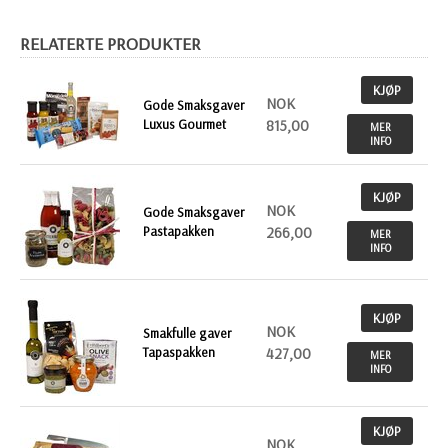
RELATERTE PRODUKTER
KJØP
NOK
Gode Smaksgaver
Luxus Gourmet
815,00
MER
INFO
KJØP
NOK
Gode Smaksgaver
Pastapakken
266,00
MER
INFO
KJØP
NOK
Smakfulle gaver
Tapaspakken
427,00
MER
INFO
KJØP
NOK