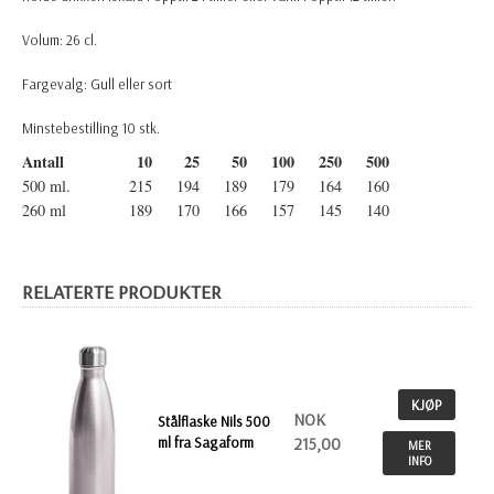
Volum: 26 cl.
Fargevalg: Gull eller sort
Minstebestilling 10 stk.
Antall
10
25
50
100
250
500
500 ml.
215
194
189
179
164
160
260 ml
189
170
166
157
145
140
RELATERTE PRODUKTER
KJØP
NOK
Stålflaske Nils 500
ml fra Sagaform
215,00
MER
INFO