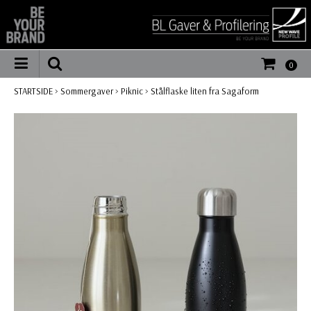
0
STARTSIDE
>
Sommergaver
>
Piknic
>
Stålflaske liten fra Sagaform