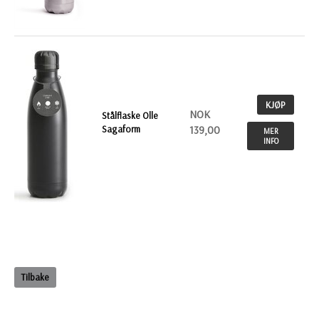
KJØP
NOK
Stålflaske Olle
Sagaform
139,00
MER
INFO
Tilbake