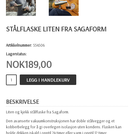
STÅLFLASKE LITEN FRA SAGAFORM
Artikkelnummer:
554506
Lagerstatus:
NOK
189,00
LEGG I HANDLEKURV
BESKRIVELSE
Liten og kjekk stålflaske fra Sagaform.
Den avanserte vakuumkonstruksjonen har doble stålvegger og et
kobberbelegg for å gi overlegen isolasjon uten kondens. Flasken kan
holde drikken iskald i opptil 24 timer eller varm i opptil 12 timer.