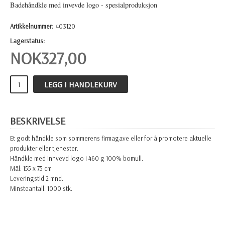
Badehåndkle med invevde logo - spesialproduksjon
Artikkelnummer:
403120
Lagerstatus:
NOK
327,00
LEGG I HANDLEKURV
BESKRIVELSE
Et godt håndkle som sommerens firmagave eller for å promotere aktuelle
produkter eller tjenester.
Håndkle med innvevd logo i 460 g 100% bomull.
Mål: 155 x 75 cm
Leveringstid 2 mnd.
Minsteantall: 1000 stk.