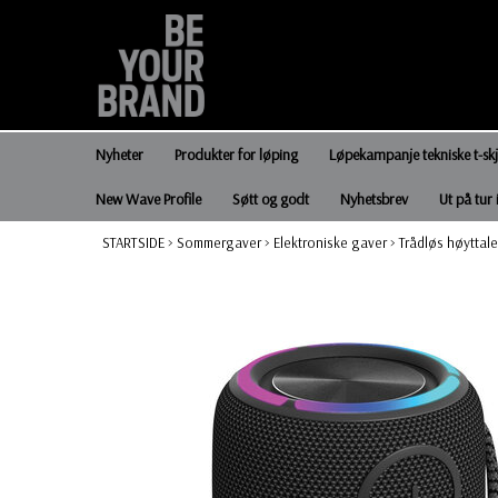
Nyheter
Produkter for løping
Løpekampanje tekniske t-sk
New Wave Profile
Søtt og godt
Nyhetsbrev
Ut på tur 
STARTSIDE
>
Sommergaver
>
Elektroniske gaver
>
Trådløs høyttal