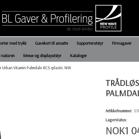
jorter med trykk
Gavekort til ansatte
Supporterutstyr
Firmagaver
i naturen
Messe og displayutstyr
Kataloger
er Urban Vitamin Palmdale RCS rplastic 16W
TRÅDLØS
PALMDAL
Artikkelnummer:
331
Lagerstatus:
NOK
1 0