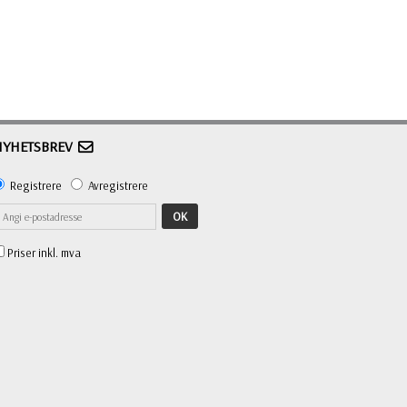
NYHETSBREV
Registrere
Avregistrere
OK
Priser inkl. mva