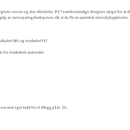
ntegrerte snoren og den slitesterke, IPX 7-vannbestandige designen sørger for at 
hjelp av stereoparingsfunksjonen, slik at du får en autentisk stereolydopplevelse.
irkulert ABS og resirkulert PET.
e for resirkulerte materialer.
 med eget trykk for et tillegg på kr. 30,-