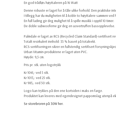
En god trådløs høyttaleren på 16 Watt
Denne robuste er laget for å tåle ulike forhold. Den praktiske i
I tillegg har du muligheten til å koble to høyttalere sammen ved 
En full lading gir deg mulighet til å spille musikk i opptil 10 timer.
De doble subwooferne gir deg en uovertruffen bassopplevelse.
Palmdale er laget av RCS (Recycled Claim Standard)-sertifisert res
Totalt resirkulert innhold: 35 % basert på totalvekt.
RCS-sertifiseringen sikrer en fullstendig sertifisert forsyningskjed
Urban Vitamin-produktene er laget uten PVC.
Høyde: 9,5 cm.
Pris pr. stk. uten logotrykk
Kr 1041,- ved 5 stk.
Kr 1013,- ved 25 stk.
Kr 985,- ved 50 stk.
Logo kan trykkes på den ene kortsiden i maks en farge.
Produktet kan leveres med egendesignet pappomslag utenpå eksen
Se storebroren på 30W her.