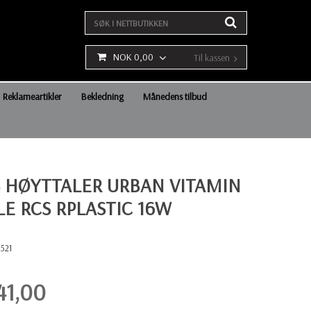
NOK 0,00
Til kassen
Reklameartikler
Bekledning
Månedens tilbud
 HØYTTALER URBAN VITAMIN
E RCS RPLASTIC 16W
521
41,00