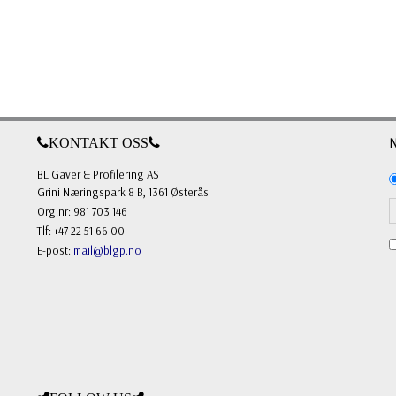
KONTAKT OSS
BL Gaver & Profilering AS
Grini Næringspark 8 B, 1361 Østerås
Org.nr: 981 703 146
Tlf: +47 22 51 66 00
E-post:
mail@blgp.no