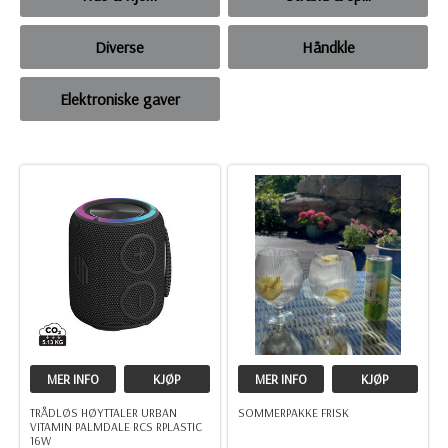
Diverse
Håndkle
Elektroniske gaver
MER INFO
KJØP
MER INFO
KJØP
TRÅDLØS HØYTTALER URBAN
SOMMERPAKKE FRISK
VITAMIN PALMDALE RCS RPLASTIC
16W