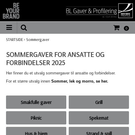
0
STARTSIDE
>
Sommergaver
SOMMERGAVER FOR ANSATTE OG
FORBINDELSER 2025
Her finner du et utvalg sommergaver til ansatte og forbindelser.
For et større utvalg innen
Sommer, lek og morro, se her.
Smakfulle gaver
Grill
Piknic
Spekemat
Hus & hjem
Strand & spill