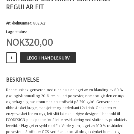
REGULAR FIT
Artikkelnummer:
8020721
Lagerstatus:
NOK
320,00
LEGG I HANDLEKURV
BESKRIVELSE
Denne unisex-genseren med rund hals er laget av en blanding av 80 %
økologisk bomull og 20 % resirkulert polyester, noe som gir den en myk
og behagelig passform med en stoffvekt på 350 g/m². Genseren har
ribbestrikket krage, mansjetter og nederkant i 2x1 ribb. Genseren er
enzymvasket for en myk, lett slitt følelse. • Nøye designet i henhold til
ECODESIGN-prinsippene for å lette resirkulering ved slutten av produktets
levetid. • Plagget er sydd med EcoVerde-garn, laget av 100 % resirkulert
polyester. • Stoffet er OCS-sertifisert som økologisk dyrket bomull og