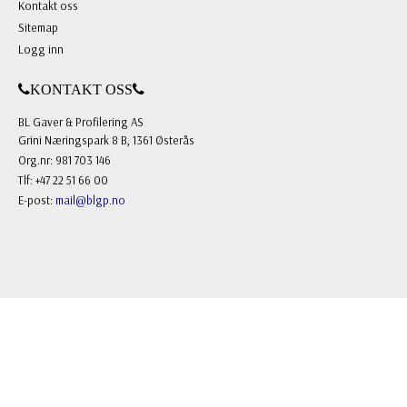
Kontakt oss
Sitemap
Logg inn
KONTAKT OSS
BL Gaver & Profilering AS
Grini Næringspark 8 B, 1361 Østerås
Org.nr: 981 703 146
Tlf: +47 22 51 66 00
E-post:
mail@blgp.no
FOLLOW US
Facebook
Instagram