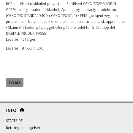
RCS-sertifisert resirkulert polyester. • Sertifisert OEKO-TEX® MADE IN
GREEN, som garanterer sikkerhet, åpenhet og ansvarlig produksjon.
(OEKO-TEX STANDARD 100 + OEKO-TEX STeP) • PETA-godkjent vegansk
produkt, som betyr at det ikke er brukt materialer av animalsk opprinnelse.
• Skann QR-koden på plagget eller på nettstedet for å låse opp det
DIGITALE PRODUKTPASSET.
Leveres i 15 farger.
Leveres i str XXS til 5XL
Tilbake
INFO
STARTSIDE
Betalingsbetingelser