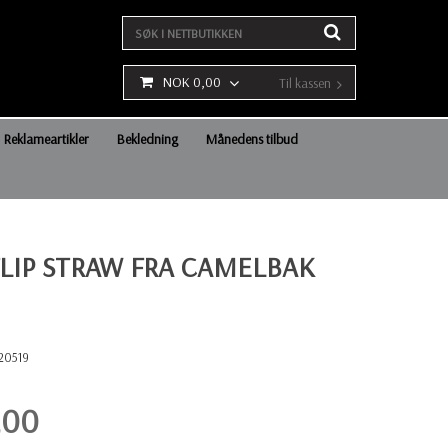
NOK 0,00
Til kassen
Reklameartikler
Bekledning
Månedens tilbud
FLIP STRAW FRA CAMELBAK
20519
,00