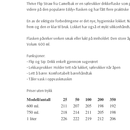
Thrive Flip Straw fra Camelbak er en sølesikker drikkeflaske som 
videre på den populære Eddy+ flasken og har fått flere praktiske
En av de viktigste forbedringene er det nye, hygieniske lokket. N
frem og den er klar til bruk. Lokket har også et mykt silikonhån
Flasken påvirker verken smak eller lukt på innholdet. Den store 
Volum: 600 ml.
Funksjoner:
• Flip og Sip: Drikk enkelt gjennom sugerøret
• Lekkasjesikker: Holder tett når lukket, sølesikker når åpen
• Lett å bære: Komfortabelt bærehåndtak
• Tåler vask i oppvaskmaskin
Priser uten trykk
Modell/antall
25
50
100
200
350
600 ml.
211
207
205
198
192
750 ml.
218
214
211
205
198
1 liter
226
222
219
212
206