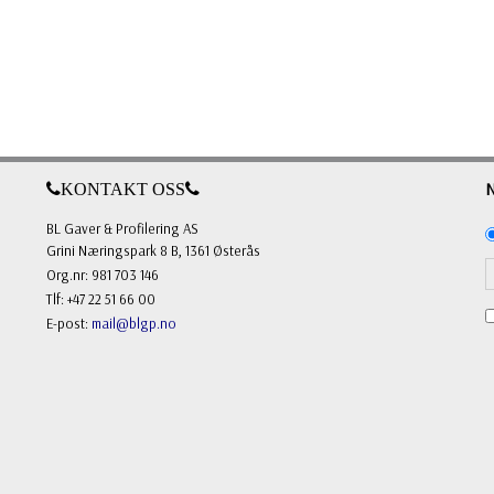
KONTAKT OSS
BL Gaver & Profilering AS
Grini Næringspark 8 B, 1361 Østerås
Org.nr: 981 703 146
Tlf: +47 22 51 66 00
E-post:
mail@blgp.no