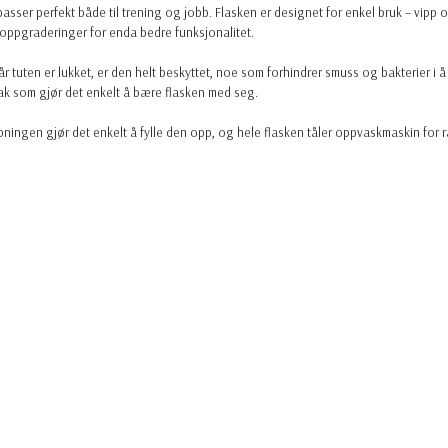
passer perfekt både til trening og jobb. Flasken er designet for enkel bruk – vipp 
 oppgraderinger for enda bedre funksjonalitet.
år tuten er lukket, er den helt beskyttet, noe som forhindrer smuss og bakterier i å
dtak som gjør det enkelt å bære flasken med seg.
åpningen gjør det enkelt å fylle den opp, og hele flasken tåler oppvaskmaskin for 