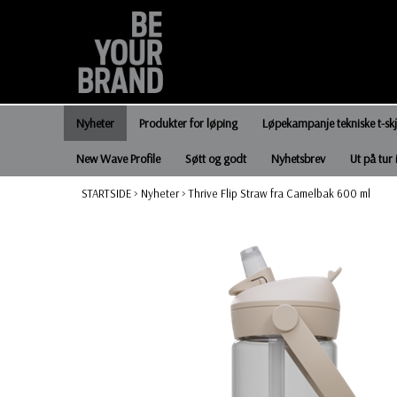
Nyheter
Produkter for løping
Løpekampanje tekniske t-sk
New Wave Profile
Søtt og godt
Nyhetsbrev
Ut på tur 
STARTSIDE
>
Nyheter
>
Thrive Flip Straw fra Camelbak 600 ml