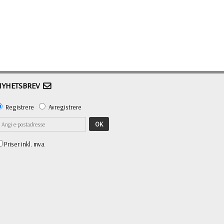
NYHETSBREV
Registrere
Avregistrere
OK
Priser inkl. mva