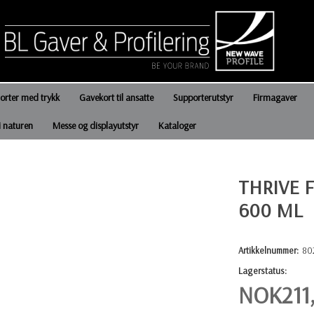
jorter med trykk
Gavekort til ansatte
Supporterutstyr
Firmagaver
i naturen
Messe og displayutstyr
Kataloger
THRIVE 
600 ML
Artikkelnummer:
80
Lagerstatus:
NOK
211